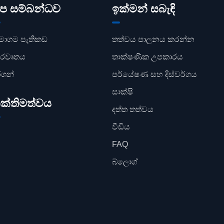
ප සම්බන්ධව
ඉක්මන් සබැඳි
මාගම පැතිකඩ
තත්වය පාලනය කරන්න
් රවෘතය
තාක්ෂණික උපකාරය
්ශන්
පර්යේෂණ සහ දිස්වර්ගය
සාක්ෂි
ක්තිමත්වය
දත්ත තත්වය
වීඩිය
FAQ
බ්ලොග්