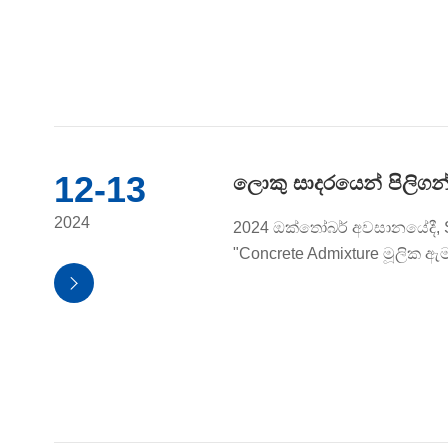
12-13
ලොකු සාදරයෙන් පිලිගන
2024
2024 ඔක්තෝබර් අවසානයේදී, S
"Concrete Admixture මූලික ඇම
