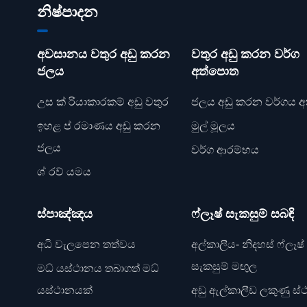
නිෂ්පාදන
අවසානය වතුර අඩු කරන
වතුර අඩු කරන වර්ග
ජලය
අත්පොත
උස ක් රියාකාරකම් අඩු වතුර
ජලය අඩු කරන වර්ගය අක
ඉහළ ප් රමාණය අඩු කරන
මුල් මූලය
ජලය
වර්ග ආරම්භය
ශ් රව් යමය
ස්පාඤ්ඤය
ෆ්ලෑෂ් සැකසුම් සබඳි
අධි වැලපෙන තත්වය
අල්කාලීය- නිදහස් ෆ්ලෑෂ්
සැකසුම් මඟුල
මධ් යස්ථානය තබාගත් මධ්
යස්ථානයක්
අඩු ඇල්කාලීඩ ලකුණු ස්