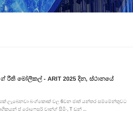
් රීති මෝලීකල් - ARIT 2025 දින, ස්ථානයේ
් ලැබෙනවා බංග්කොක් වල 6වන ජාත් යන්තර සම්මේන්තුවට
ගිකයන් ප් රොෆෙසර් වාන්ග් සිමිං, T ඩන් ...