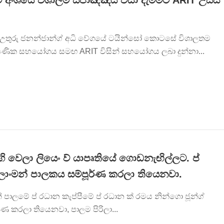
් අංශයේ විශාලම ස්පාඤ්ඤය වසා දැමීමට ARIT උසස්
ේ, උතුරු ජනන්ජාන්ග් අධි වේගයේ ටයින්සෝ කොටසේ විශාලතම
ෂණික සහයෝගය සමඟ ARIT විසින් සහයෝගය ලබා දුන්නා...
ාගි වෙලා ලියෙං ව් යාපෘතියේ ගොඩනැඟිල්ලට. ප්
ොංමන් පාලකය සම්පූර්ණ කරලා තියෙනවා.
් පාලමේ ප් රධාන කැප්පීමේ ප් රධාන ක් රමය නින්ගො ජූන්ග්
ණ කරලා තියෙනවා, පාලම පිරිලා...