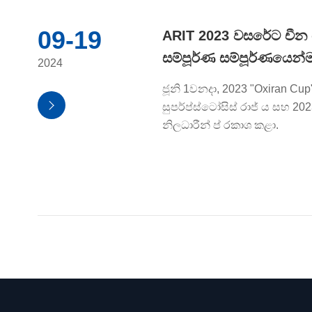
09-19
ARIT 2023 වසරේට චීන ප
සම්පූර්ණ සම්පූර්ණයෙන්
2024
ජූනි 1වනදා, 2023 "Oxiran 

සුපර්ප්ස්ටෝසිස් රාජ් ය සහ 20
නිලධාරීන් ප් රකාශ කළා.