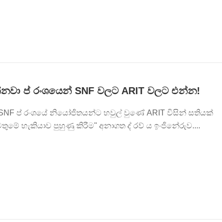
්නවා ප් රංශයෙන් SNF වලට ARIT වලට එන්න!
NF ප් රංශයේ නියෝජිතයන්ට හවුල් වුණේ ARIT විසින් සතියක්
තුමේ හැකියාව පුහුණු කිරීම" අනාගත ද් රව් ය ඉංජිනේරුව....