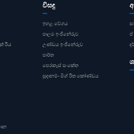
විසඳු
අ
ඉහළ වේගය
ස
පාලම ඉංජිනේරුව
ප
් රීය
උණ්ඩය ඉංජිනේරුව
දර
පාර්ත
ශ
පෙරකැස් සංකේත
සූදානම්- මිශ් රිත කෝණ්ඩය
ථාන