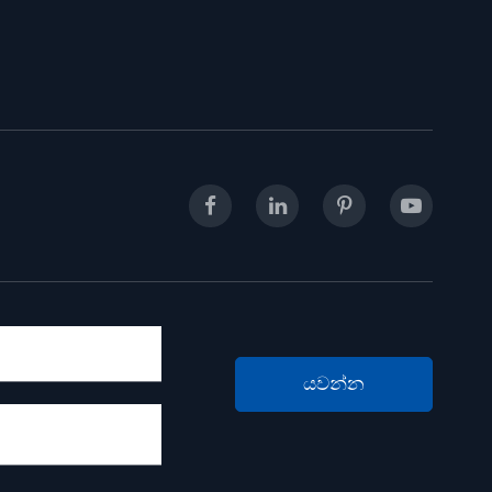
යවන්න