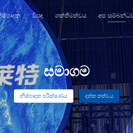
ිෂ්පාදන
විසඳු
ශක්තිමත්වය
අප සම්බන්ධ
සමාගම
නිෂ්පාදක පරීක්ෂණය
දත්ත තත්වය