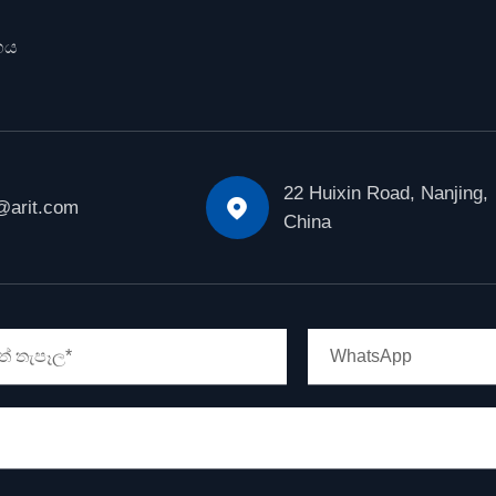
හය
22 Huixin Road, Nanjing,

@arit.com
China