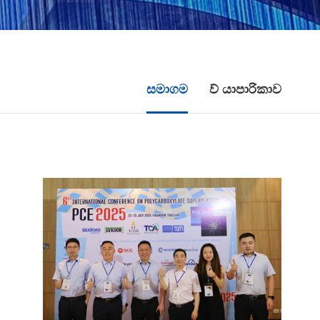
සමාගම
ව් යාපාරිකාව