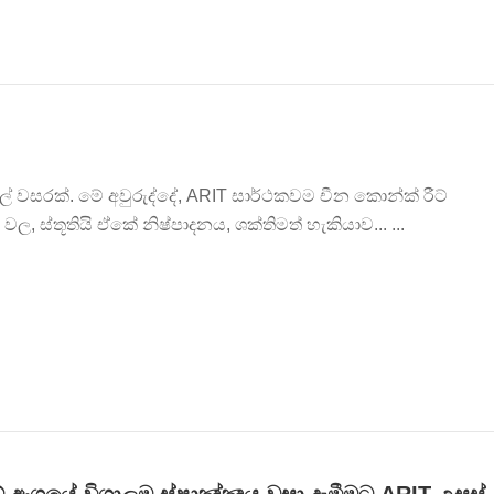
ල් වසරක්. මේ අවුරුද්දේ, ARIT සාර්ථකවම චීන කොන්ක් රීට්
, ස්තූතියි ඒකේ නිෂ්පාදනය, ශක්තිමත් හැකියාව... ...