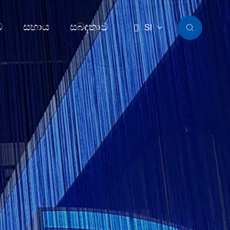
ව
සහාය
සබඳතාව

SI
