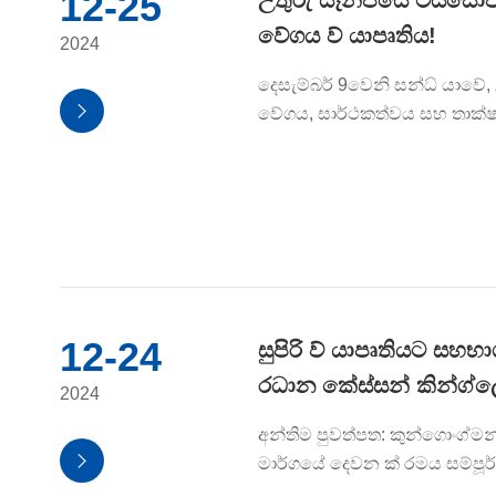
12-25
උතුරු යෑන්ජියේ ටයිසෝව
වේගය ව් යාපෘතිය!
2024
දෙසැම්බර් 9වෙනි සන්ධ් යාව

වේගය, සාර්ථකත්වය සහ තාක්
12-24
සුපිරි ව් යාපෘතියට සහභ
රධාන කේස්සන් කින්ග්ල
2024
අන්තිම පුවත්පත: කුන්ගොංග්මන

මාර්ගයේ දෙවන ක් රමය සම්පූර්