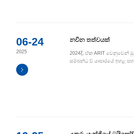
06-24
නවීන තත්වයක්
2025
2024දී, ඒක ARIT වෙනුවෙන් මු
සම්බන්ධ ව් යාපාරයේ ඉහළ පහ වල
