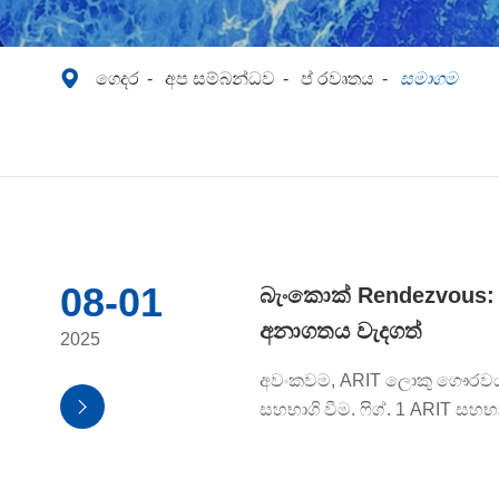

ගෙදර
අප සම්බන්ධව
ප් රවෘතය
සමාගම
08-01
බැංකොක් Rendezvous: ග
අනාගතය වැදගත්
2025
අවංකවම, ARIT ලොකු ගෞරවයක

සහභාගි වීම. ෆිග්. 1 ARIT සහභා