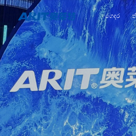
ගෙදර
න