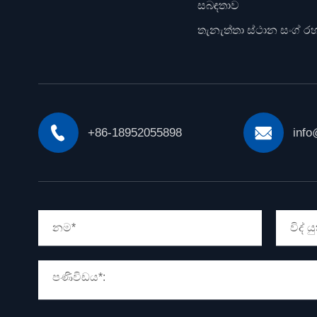
සබඳතාව
තැනැත්තා ස්ථාන සංග් ර


+86-18952055898
info