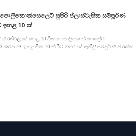
ොලිකොක්සෙලෙට් සුපිරි ප්ලාස්ටැසික සම්පූර්ණ
ම ඉහළ 10 ක්
Cup" ප් රතිඵලයේ ඉහළ 10 චීනය පොලිකොක්සොලේට්
23 කම්පාන්. ඉහළ චීන 10 ක් රීට් නගරයේ ඇඟිලි සම්පූර්ණ ප් රශ්න