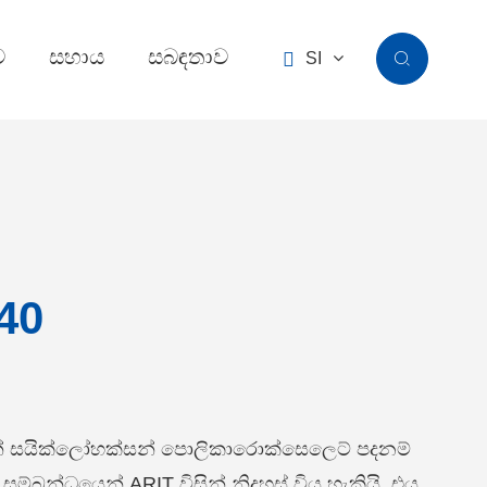
ව
සහාය
සබඳතාව

SI

40
ේ සයික්ලෝහක්සන් පොලිකාරොක්සෙලෙට් පදනම්
සම්බන්ධයෙන් ARIT විසින් නිදහස් විය හැකියි. එය