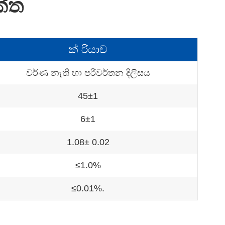
ේත
ක් රියාව
වර්ණ නැති හා පරිවර්තන දිලිසය
45±1
6±1
1.08± 0.02
≤1.0%
≤0.01%.