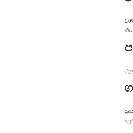
1.0
නිව
ප
ප්ල
ග
සුද
අවු