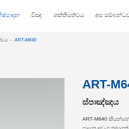
ිෂ්පාදන
විසඳු
ශක්තිමත්වය
අප සම්බන්ධ
්වය
ART-M640
ART-M6
ස්පාඤ්ඤය
ART-M640 කියන්න
පාලක අඩංගු තබාගත් 