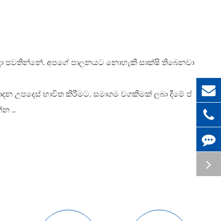
රඳා පවතින්නේ. අපගේ පාලනයට නොහැකි සාක්ෂි තිබෙනවා
දන උපදෙස් භාවිත කිරීමට. සමාගම වගකීමක් ලබා දීමේ ප්
න ..