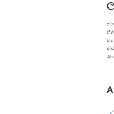
ල
සමා
නිෂ
නම්
පරි
රති
A