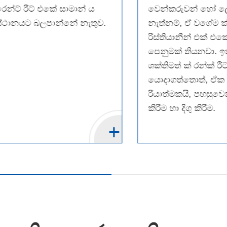
ෙන්ට් රීට් එකේ සාමාන් ය
වෙන්කරුවන් හෝ ලේ
ස්ථානයට බලපාන්නේ නැතුව.
නැත්නම්, ඒ වගේම ක
රිස්තියානීන් එක් එක
පෙනුමක් තියනවා. 
ශක්තිමත් ක් රන්ක් රී
යොදාගත්තොත්, ඒක වි
රියාත්මකයි, පහසුවෙන
කිරීම හා දිගු කිරීම.