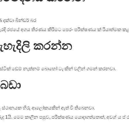
% දක්වා බින්ඩර් බර
ැරදි රජයේ අගය තීරණය කිරීමට පෙර- පරීක්ෂණය ක් රියාත්මක කළ
ැහැදිලි කරන්න
ාස්ටික් ඩේම් නැත්නම් බොහෝ ටැංකින් වලින් ගමන් කරනවා.
බඩා
ුසු ස්ථානයක හිරු ආලෝකයකින් ඈත් වී තිබෙනවා.
රුදු 1යි. මෙම කාලීන පසුව, පරීක්ෂණය යොදාගත්තොත්, අවශ් ය ප්