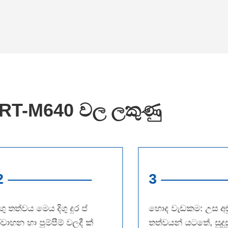
RT-M640 වල ලකුණු
2
3
ිගු තත්වය මෙය දිගු දුර ප්
හොද වැඩකම: උස අඩ
වාහන හා පුම්පීම් වලදී ක්
තත්වයන් යටතේ, සුදුස