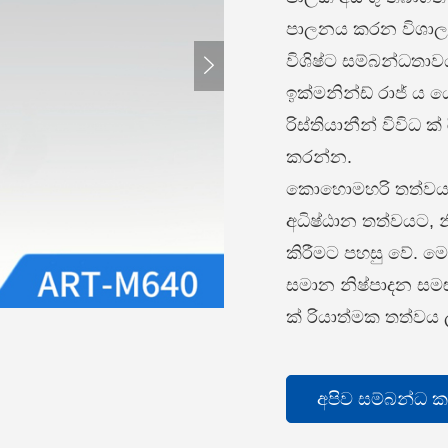
පාලනය කරන විශාල නි
විශිෂ්ට සම්බන්ධතාවය

ඉක්මනින්ඩ් රාජ් ය 
රිස්තියානීන් විවිධ ක
කරන්න.
කොහොමහරි තත්වයකට
අධිෂ්ඨාන තත්වයට, 
කිරීමට පහසු වේ. ම
සමාන නිෂ්පාදන සමඟ
ක් රියාත්මක තත්වය
අපිව සම්බන්ධ 