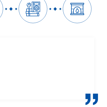


