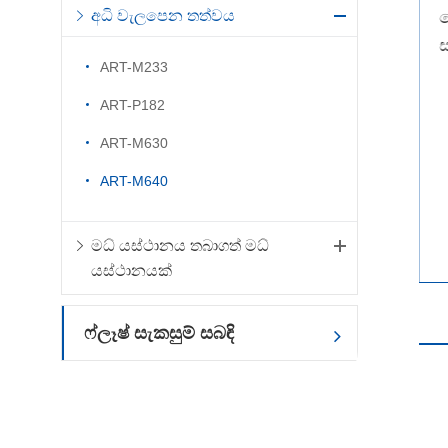
අධි වැලපෙන තත්වය
ර
ART-M233
ART-P182
ART-M630
ART-M640
මධ් යස්ථානය තබාගත් මධ්
යස්ථානයක්
ෆ්ලෑෂ් සැකසුම් සබඳි