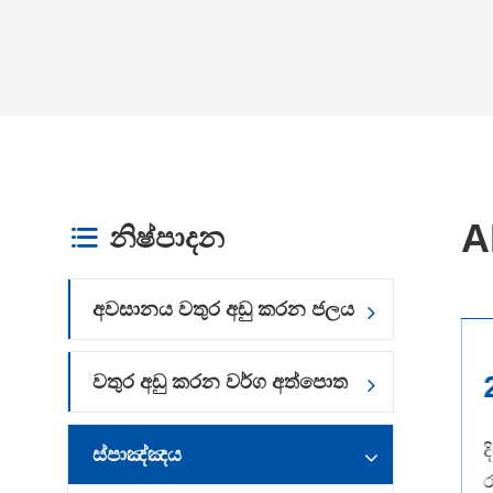
A
නිෂ්පාදන

අවසානය වතුර අඩු කරන ජලය
1
වතුර අඩු කරන වර්ග අත්පොත
අඩු ඩොස්
ද
ස්පාඤ්ඤය
ර