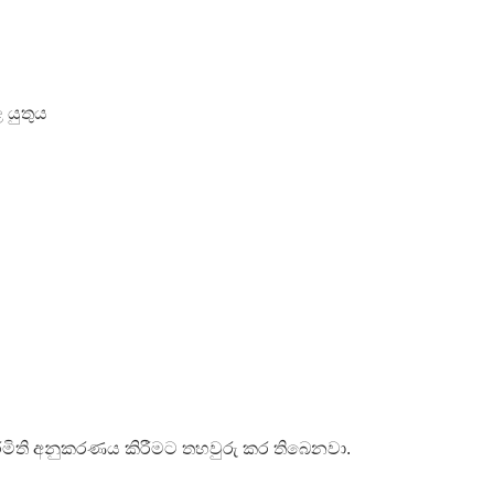
 යුතුය
 රමිති අනුකරණය කිරීමට තහවුරු කර තිබෙනවා.