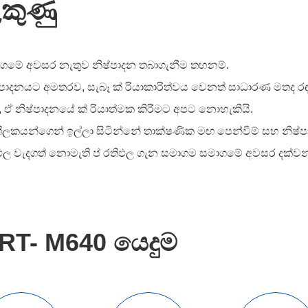
කුණු
ගමේ අවසර නැතුව නිෂ්පාදන තබාගැනීම තහනම්.
්පාදනයට අමතරව, සැබෑ ක් රියාකාරිත්වය වෙනත් සාධාරණ මතද 
, ඒ නිෂ්පාදනයේ ක් රියාත්මක කිරීමට අපට නොහැකියි.
ශීලකයන්ගෙන් ඉල්ලා සිටින්නේ තාක්ෂණික මඟ පෙන්වීම් සහ නිෂ්පා
ඵල වැදගත් නොමැති ප් රතිඵල ගැන සමාගම සමාගමේ අවසර දක්වන්
RT- M640 යෙදුම