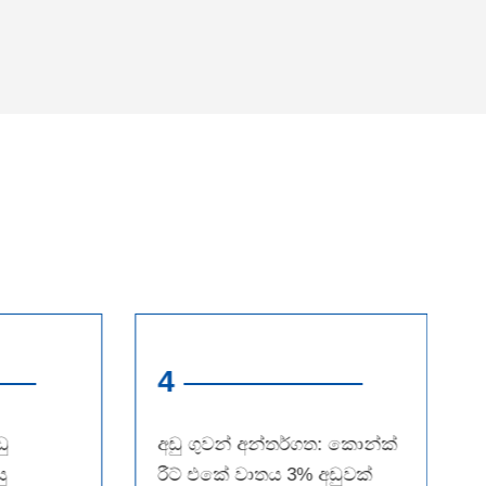
4
ු
අඩු ගුවන් අන්තර්ගත: කොන්ක්
ු
රීට් එකේ වාතය 3% අඩුවක්