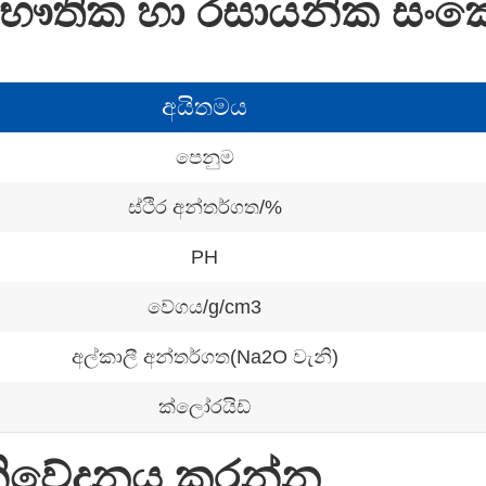
ෞතික හා රසායනික සංක
අයිතමය
පෙනුම
ස්ථිර අන්තර්ගත/%
PH
වේගය/g/cm3
අල්කාලී අන්තර්ගත(Na2O වැනි)
ක්ලෝරයිඩ්
ිවේදනය කරන්න