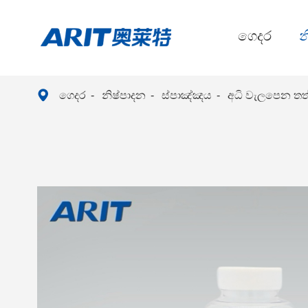
ගෙදර
න

ගෙදර
නිෂ්පාදන
ස්පාඤ්ඤය
අධි වැලපෙන තත