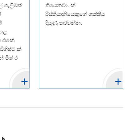
 ගැලීමක්
තියෙනවා. ක්
්
රිස්තියානියෙකුගේ ශක්තිය
ේ
දියුණු කරවන්න.
ඉහළ
ට් එකේ
ශිෂ්ට ක්
් මිශ් ර