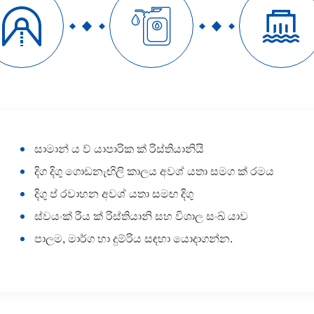



සාමාන් ය ව් යාපාරික ක් රිස්තියානියි
දිග දිගු ගොඩනැඟිලි කාලය අවශ් යතා සමග ක් රමය
දිගු ප් රවාහන අවශ් යතා සමඟ දිගු
ස්වයංක් රීය ක් රිස්තියානි සහ විශාල සංඛ් යාව
පාලම, මාර්ග හා දුම්රිය සඳහා යොදාගන්න.