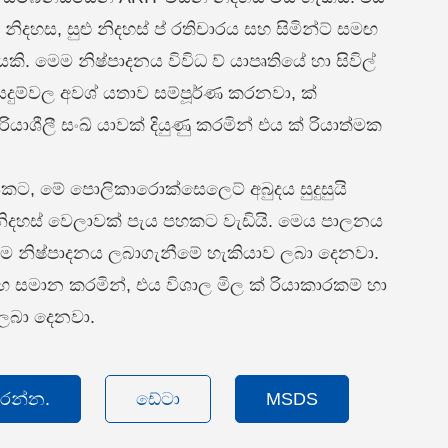
දහස, සුළු නිදහස් ප් රතිචාරය සහ සිමින්ට් සමඟ
කි. මෙම නිෂ්පාදනය විවිධ ව් යාපෘතියේ හා සිවිල්
යෙදුම්වල අවශ් යතාව සම්පූර්ණ කරනවා, ක්
් රියාශීලී සංඛ් යාවක් දියුණු කරමින් එය ක් රියාත්මක
, මේ පොලිකාරොක්සෙලෙට් අබුදය සුදුසුයි
නිදහස් වෙලාවක් පැය පහකට වැඩියි. මෙය පාලනය
ෙම නිෂ්පාදනය ලබාගැනීමේ හැකියාව ලබා දෙනවා.
 සමාන කරමින්, එය විශාල මිල ක් රියාකාරකම් හා
 ලබා දෙනවා.
කරන්න.
ඩේටා
MSDS