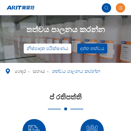


තත්වය පාලනය කරන්න
නිෂ්පාදක පරීක්ෂණය
දත්ත තත්වය

ගෙදර
සහාය
තත්වය පාලනය කරන්න
ප් රතිපත්ති