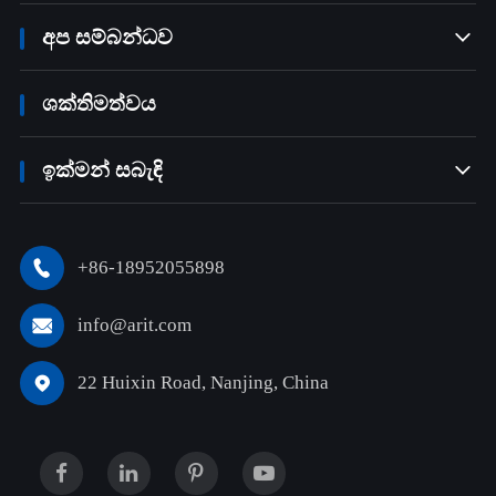
අප සම්බන්ධව

ශක්තිමත්වය
ඉක්මන් සබැඳි

+86-18952055898

info@arit.com

22 Huixin Road, Nanjing, China
