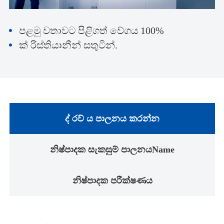
පළමු වතාවට පිළිගත් වේගය 100%
ක් රිස්තියානීන් සතුටින්.
ද් රව් ය පාලනය කරන්න
නිෂ්පාදක සැකසුම් පාලනයName
නිෂ්පාදක පරීක්ෂණය