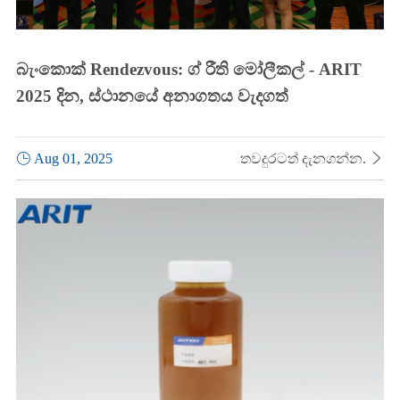
බැංකොක් Rendezvous: ග් රීති මෝලීකල් - ARIT
2025 දින, ස්ථානයේ අනාගතය වැදගත්

Aug 01, 2025
තවදුරටත් දැනගන්න.
