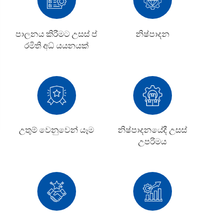
පාලනය කිරීමට උසස් ප්
නිෂ්පාදන
රමිති අධ් යයනයක්
උතුම් වෙනුවෙන් යෑම
නිෂ්පාදනයේදී උසස්
උපරිමය