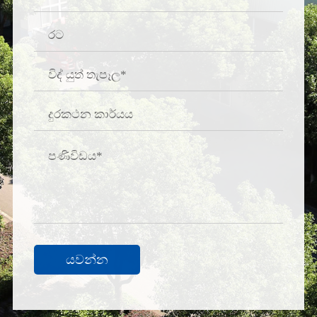
යවන්න