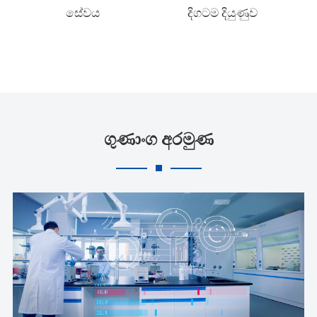
සේවය
දිගටම දියුණුව
ගුණාංග අරමුණ