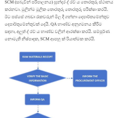
SCM (සබැවින් පරිපාලනය) සුන්දර ද් රව් ය තොරතුරු ස්ථානය
කරනවා. මුලින්ම මූලික තොරතුරු තොරතුරු පරීක්ෂා කරයි.
ඊට පස්සේ ගබඩා රැකවරුන් මිල දී ගන්නා දෙපාර්තමේන්තුව
දෙපාර්තුමේන්තුවක් දෙයි. QA භාණ්ඩ අනුගමනය කිරීම
සඳහා, අලුත් ද් රව් ය භාණ්ඩ වලින් ආරක්ෂා කරයි. සම්පූර්ණ
නොමැති නිෂ්පාදක, SCM ආපහු ක් රියාත්මක කරයි.