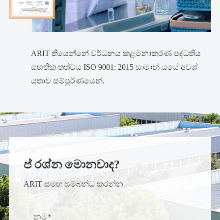
ARIT තියෙන්නේ වර්ධනය කළමනාකරණ පද්ධතිය
සහතික තත්වය ISO 9001: 2015 සාමාන් යයේ අවශ්
යතාව සම්පූර්ණයෙන්.
ප් රශ්න මොනවාද?
ARIT සමඟ සම්බන්ධ කරන්න