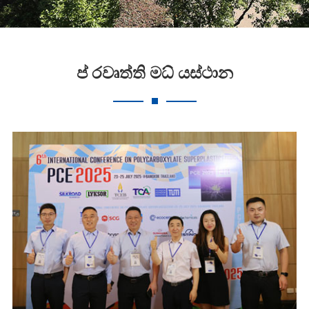
ප් රවෘත්ති මධ් යස්ථාන