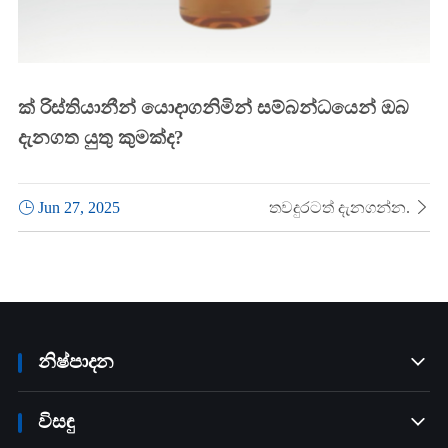
ක් රිස්තියානීන් යොදාගනිමින් සම්බන්ධයෙන් ඔබ
දැනගත යුතු කුමක්ද?

Jun 27, 2025
තවදුරටත් දැනගන්න.

නිෂ්පාදන

විසඳු
