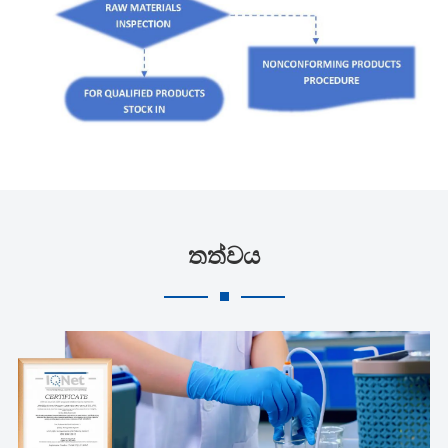
තත්වය