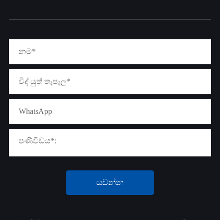
යවන්න