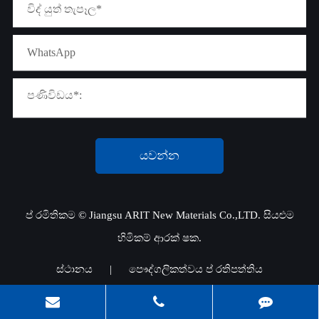
යවන්න
ප් රමිතිකම ©
Jiangsu ARIT New Materials Co.,LTD.
සියළුම
හිමිකම් ආරක් ෂක.
ස්ථානය
|
පෞද්ගලිකත්වය ප් රතිපත්තිය