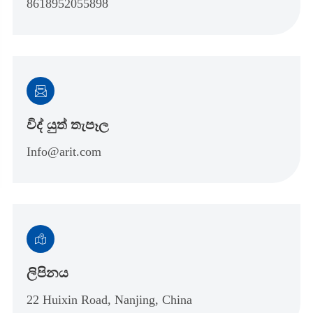
8618952055898

විද් යුත් තැපෑල
Info@arit.com

ලිපිනය
22 Huixin Road, Nanjing, China