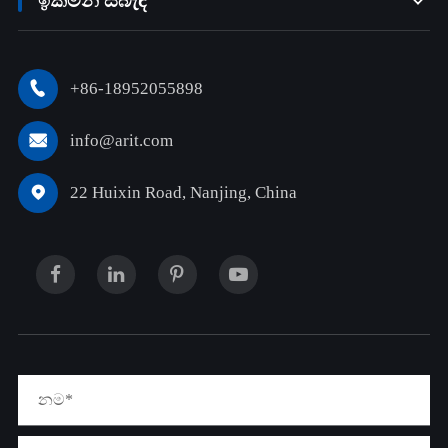
ඉක්මන් සබැඳි

+86-18952055898

info@arit.com

22 Huixin Road, Nanjing, China
