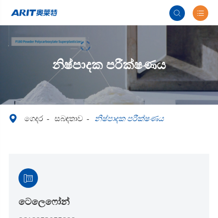


නිෂ්පාදක පරීක්ෂණය

ගෙදර
සබඳතාව
නිෂ්පාදක පරීක්ෂණය

ටෙලෙෆෝන්