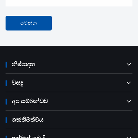
යවන්න
නිෂ්පාදන

විසඳු

අප සම්බන්ධව

ශක්තිමත්වය