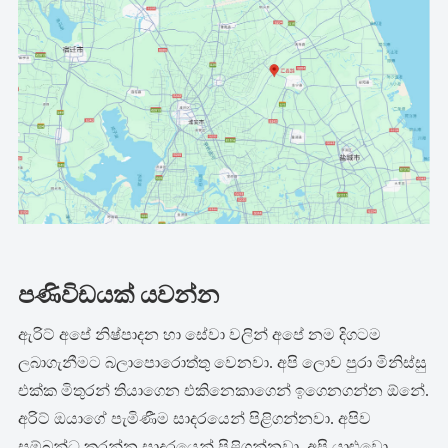
පණිවිඩයක් යවන්න
ඇරිට් අපේ නිෂ්පාදන හා සේවා වලින් අපේ නම දිගටම
ලබාගැනීමට බලාපොරොත්තු වෙනවා. අපි ලොව පුරා මිනිස්සු
එක්ක මිතුරන් තියාගෙන එකිනෙකාගෙන් ඉගෙනගන්න ඕනේ.
අරිට් ඔයාගේ පැමිණීම සාදරයෙන් පිළිගන්නවා. අපිව
සම්බන්ධ කරන්න සාදරයෙන් පිළිගන්නවා. අපි යාළුවො