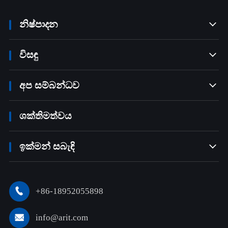
නිෂ්පාදන

විසඳු

අප සම්බන්ධව

ශක්තිමත්වය
ඉක්මන් සබැඳි

+86-18952055898

info@arit.com
