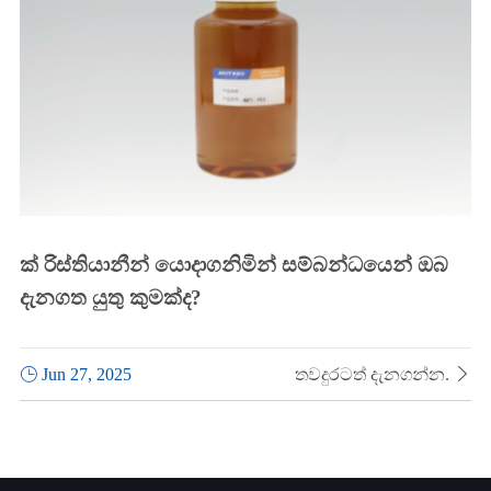
ක් රිස්තියානීන් යොදාගනිමින් සම්බන්ධයෙන් ඔබ
දැනගත යුතු කුමක්ද?

Jun 27, 2025
තවදුරටත් දැනගන්න.
