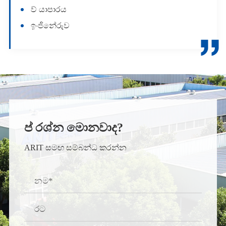
ව් යාපාරය
ඉංජිනේරුව

ප් රශ්න මොනවාද?
ARIT සමඟ සම්බන්ධ කරන්න