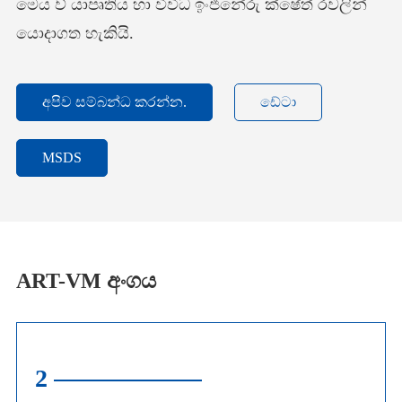
මෙය ව් යාපෘතිය හා විවිධ ඉංජිනේරු ක්ෂේත් රවලින්
යොදාගත හැකියි.
අපිව සම්බන්ධ කරන්න.
ඩේටා
MSDS
ART-VM අංගය
2