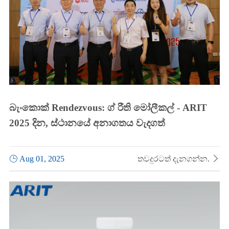
බැංකොක් Rendezvous: ග් රීති මෝලීකල් - ARIT
2025 දින, ස්ථානයේ අනාගතය වැදගත්

Aug 01, 2025
තවදුරටත් දැනගන්න.
