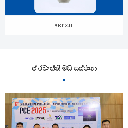
ART-ZJL
ප් රවෘත්ති මධ් යස්ථාන