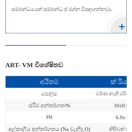
සම්බන්ධයෙන් සම්බන්ධ ප් රශ්න විසඳාගන්නවා.
ART- VM විශේෂිතව
අයිතම්
ක් රියා
පෙනුම
වර්ණ නැති පරිපා
ස්ථිර අන්තර්ගත/%
10±0.5.
6.0±1
PH
අල්කාලීය අන්තර්ගතය (Na වැනි)
O)
කිසිවක් න