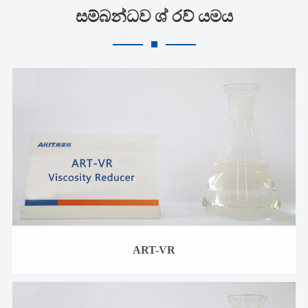
සම්බන්ධව ශ් රව් යමය
ART-VR