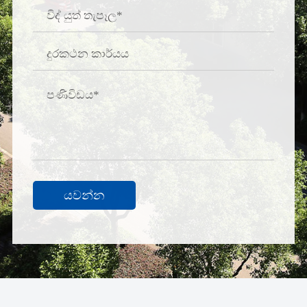
යවන්න