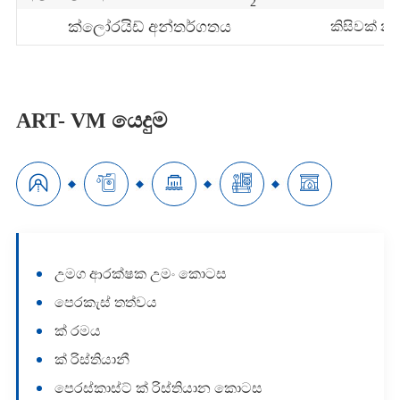
2
ක්ලෝරයිඩ් අන්තර්ගතය
කිසිවක් න
ART- VM යෙදුම





උමග ආරක්ෂක උමං කොටස
පෙරකැස් තත්වය
ක් රමය
ක් රිස්තියානී
පෙරස්කාස්ට් ක් රිස්තියාන කොටස