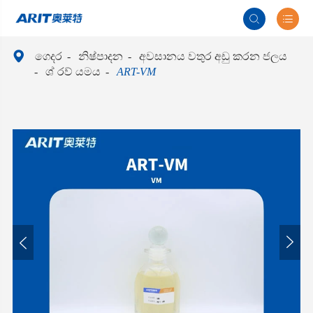



ගෙදර
නිෂ්පාදන
අවසානය වතුර අඩු කරන ජලය
ශ් රව් යමය
ART-VM

