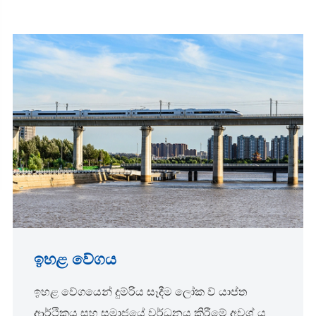
ඉහළ වේගය
ඉහළ වේගයෙන් දුම්රිය සෑදීම ලෝක ව් යාප්ත
ආර්ථිකය සහ සමාජයේ වර්ධනය කිරීමේ අවශ් ය