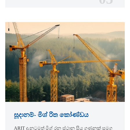
සූදානම්- මිශ් රිත කෝණ්ඩය
ARIT දැනටමත් මිශ් රන ස්ථාන සිය ගණනක් සමග