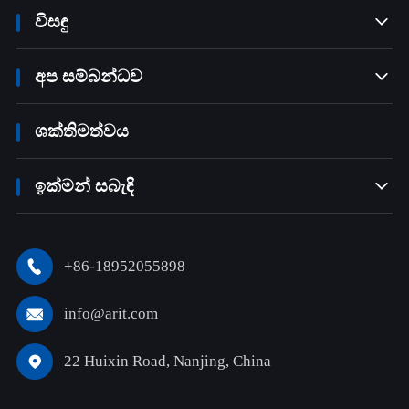
විසඳු

අප සම්බන්ධව

ශක්තිමත්වය
ඉක්මන් සබැඳි

+86-18952055898

info@arit.com

22 Huixin Road, Nanjing, China
