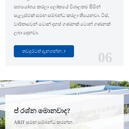
සහයෝගය කරලා ලෝකයේ විශාලතම සිමින්
සැලැස්මක් සමඟ සම්බන්ධ කරලා තියෙනවා. ටිස්,
වාර්තාවෙන් ටොන් දහස් ගණනක් ටොන් ගණනක්
ලබා දෙනවා.
තවදුරටත් දැනගන්න.
06
ප් රශ්න මොනවාද?
ARIT සමඟ සම්බන්ධ කරන්න