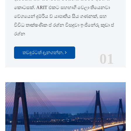
කොටසක්. ARIT එකට සහභාගි වෙලා තියෙනවා
වේගයෙන් දුම්රිය ව් යාපෘතිය සිය ගණනක්, සහ
විවිධ තාක්ෂණික ප් රශ්න විසඳුවා ඉංජිනේරු කුඩා ප්
රශ්න
තවදුරටත් දැනගන්න.
01