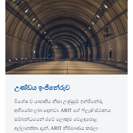
උණ්ඩය ඉංජිනේරුව
විශේෂ ව් යාපෘතිය නිසා උණුසුම් ඉන්ජිනේරු
අභියෝග ලබා දෙනවා. ARIT ගේ ෆ්ලෑෂ් ස්ථානය
සම්බන්ධයෙන් රටේ ලොකුම වෙළඳපොළ
අල්ලාගත්තා. දැන්, ARIT නිර්මාණය කරලා