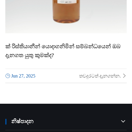
ක් රිස්තියානීන් යොදාගනිමින් සම්බන්ධයෙන් ඔබ
දැනගත යුතු කුමක්ද?

Jun 27, 2025
තවදුරටත් දැනගන්න.

නිෂ්පාදන
