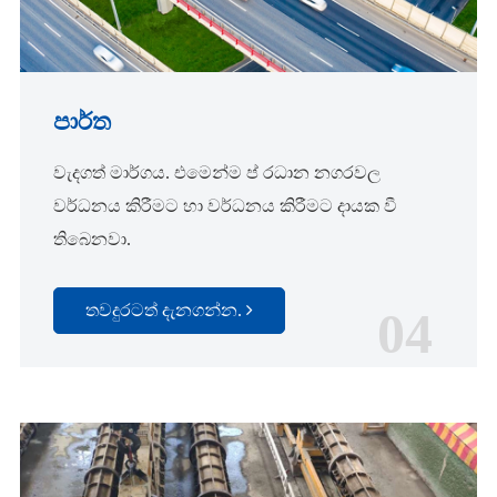
පාර්ත
වැදගත් මාර්ගය. එමෙන්ම ප් රධාන නගරවල
වර්ධනය කිරීමට හා වර්ධනය කිරීමට දායක වී
තිබෙනවා.
තවදුරටත් දැනගන්න.
04