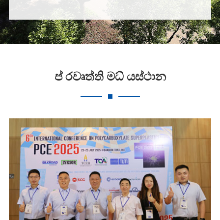
ප් රවෘත්ති මධ් යස්ථාන