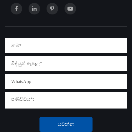
යවන්න