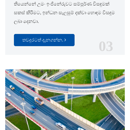
තියෙන්නේ උමං ඉංජිනේරුවට සම්පූර්ණ විසඳුමක්
සකස් කිරීමට, ඉන්ධන සැලසුම් දක්වා හොඳම විසඳුම
ලබා දෙනවා.
තවදුරටත් දැනගන්න.
03