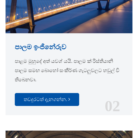
පාලම ඉංජිනේරුව
පාළම මුහුදේ අත් යවශ් යයි. පාලම ක් රිස්තියානි
පාලම සමඟ බොහෝ සංකීර්ණ ගැටලුවලට හවුල් වී
තිබෙනවා.
තවදුරටත් දැනගන්න.
02