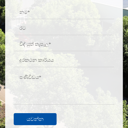
යවන්න