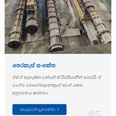
පෙරකැස් සංකේත
ඒත් ඒ තැනැත්තා වන්නේ ක් රිස්තියානීන් සමඟයි. ඒ
වගේම බොහෝදෙනෙකුගේ අවශ් යතාව
අනුගමනය කරනවා.
තවදුරටත් දැනගන්න.
05