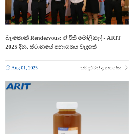
බැංකොක් Rendezvous: ග් රීති මෝලීකල් - ARIT
2025 දින, ස්ථානයේ අනාගතය වැදගත්

Aug 01, 2025
තවදුරටත් දැනගන්න.
