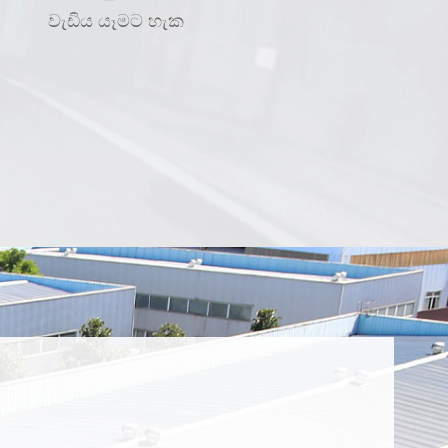
වැඩිය යෑමට හැක