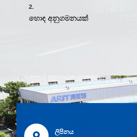
2.
හොඳ අනුගමනයක්
ලිපිනය
