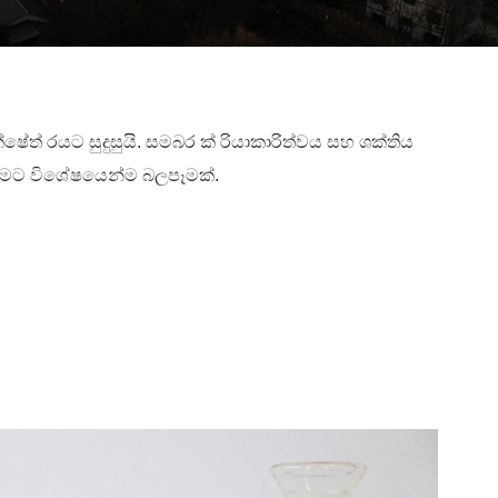
් රයට සුදුසුයි. සමබර ක් රියාකාරිත්වය සහ ශක්තිය
මට විශේෂයෙන්ම බලපෑමක්.