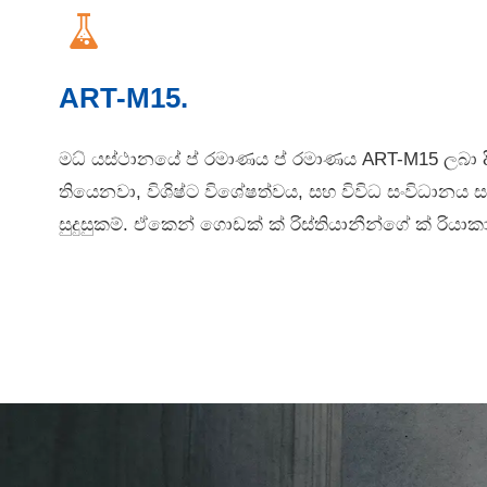

ART-M15.
මධ් යස්ථානයේ ප් රමාණය ප් රමාණය ART-M15 ලබා ද
තියෙනවා, විශිෂ්ට විශේෂත්වය, සහ විවිධ සංවිධානය ස
සුදුසුකම්. ඒකෙන් ගොඩක් ක් රිස්තියානීන්ගේ ක් රිය