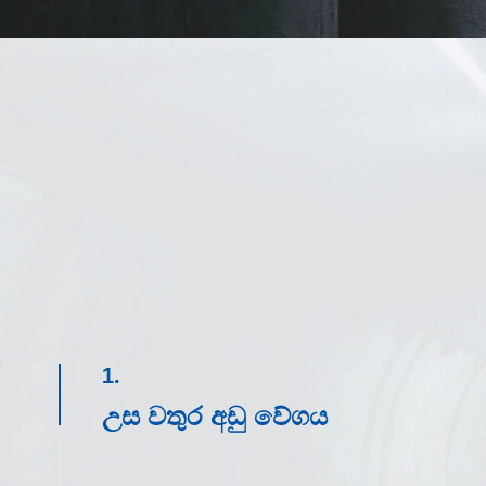
1.
උස වතුර අඩු වේගය