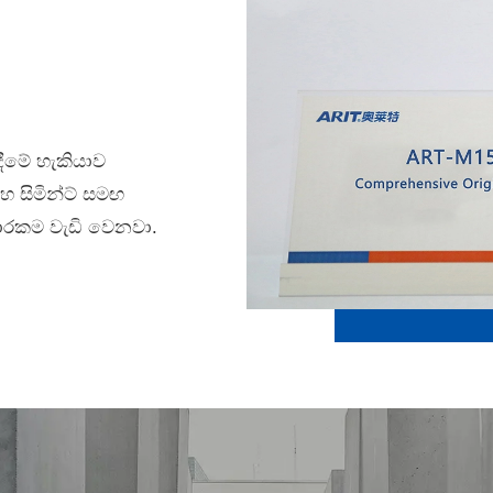
ීමේ හැකියාව
හ සිමින්ට් සමඟ
ාකාරකම වැඩි වෙනවා.