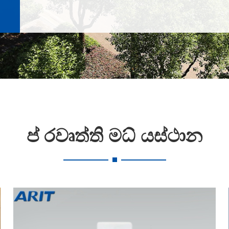
ප් රවෘත්ති මධ් යස්ථාන