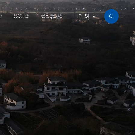
ව
සහාය
සබඳතාව

SI
