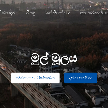
ිෂ්පාදන
විසඳු
ශක්තිමත්වය
අප සම්බන්ධ
මුල් මූලය
නිෂ්පාදක පරීක්ෂණය
දත්ත තත්වය