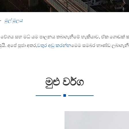
මුල් මූලය
න වේගය සහ මධ් යම පාලනය තබාගැනීමේ හැකියාව, ඒක ගොඩක් ක්ෂේත
යි. අපේ පූජා අතර,
වතුර අඩු කරන්න
මෙම සමබර භාණ්ඩ ලබාගැනී
මුළු වර්ග