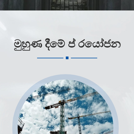
මුහුණ දීමේ ප් රයෝජන