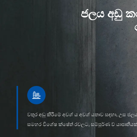
ජලය අඩු කර

වතුර අඩු කිරීමේ අවශ් ය අවශ් යතාව සඳහා, උස ජලය 
සමහර විශේෂ ක්ෂේත් රවලට, සම්පූර්ණ ව් යාපෘතියක