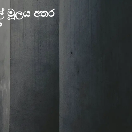
ල් මූලය අතර
?