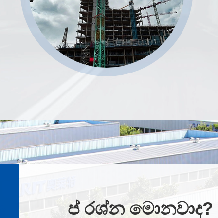
ප් රශ්න මොනවාද?