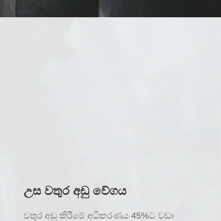
උස වතුර අඩු වේගය
වතුර අඩු කිරීමේ අධිකරණය 45%ට වඩා