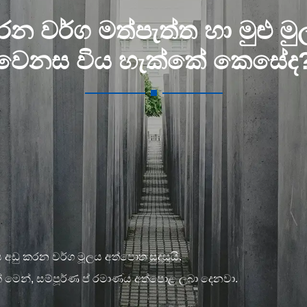
න වර්ග මත්පැත්ත හා මුළු මු
වෙනස විය හැක්කේ කෙසේද
අඩු කරන වර්ග මූලය අත්පොත සුදුසුයි.
් මෙන්, සම්පූර්ණ ප් රමාණය අත්පොළ ලබා දෙනවා.