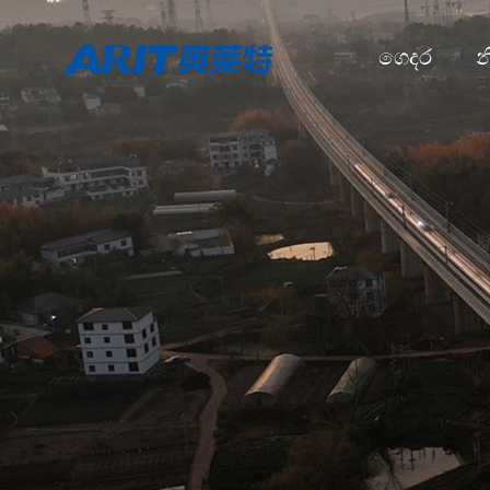
ගෙදර
න