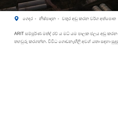

ගෙදර
නිෂ්පාදන
වතුර අඩු කරන වර්ග අත්පොත
ARIT සම්පූර්ණ මත්ද් රව් ය මධ් යම පාලක ජලය අඩු කර
තහවුරු කරගන්න. විවිධ ගොඩනැඟිලි අවශ් යතා සඳහා සුදුසු