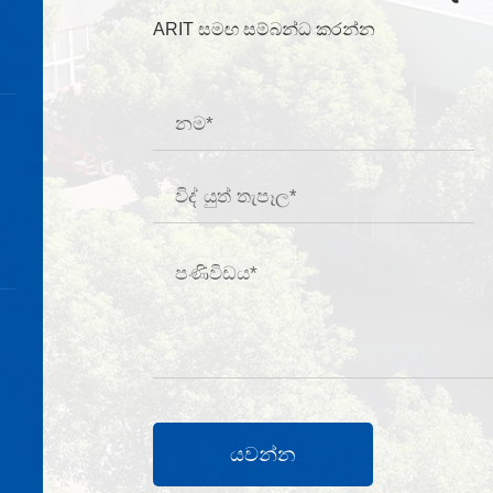
ARIT සමඟ සම්බන්ධ කරන්න
යවන්න