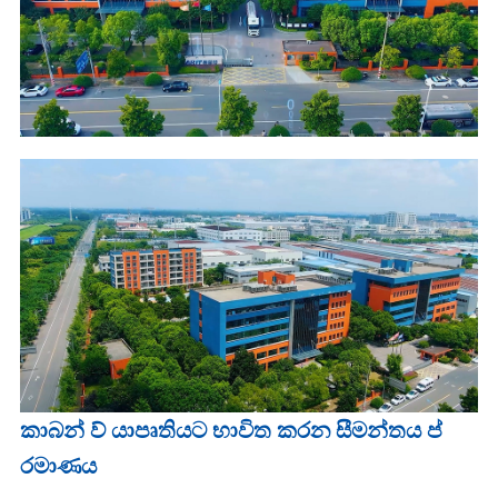
කාබන් ව් යාපෘතියට භාවිත කරන සීමන්තය ප්
රමාණය