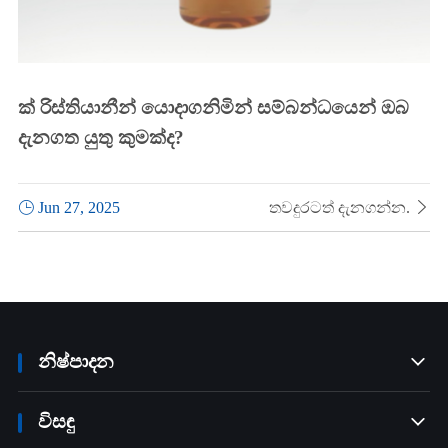
ක් රිස්තියානීන් යොදාගනිමින් සම්බන්ධයෙන් ඔබ
දැනගත යුතු කුමක්ද?

Jun 27, 2025
තවදුරටත් දැනගන්න.

නිෂ්පාදන

විසඳු
