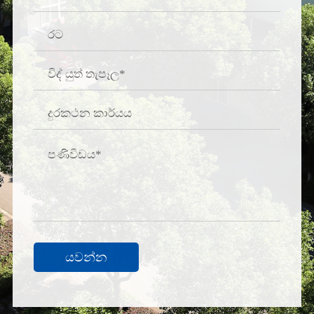
යවන්න