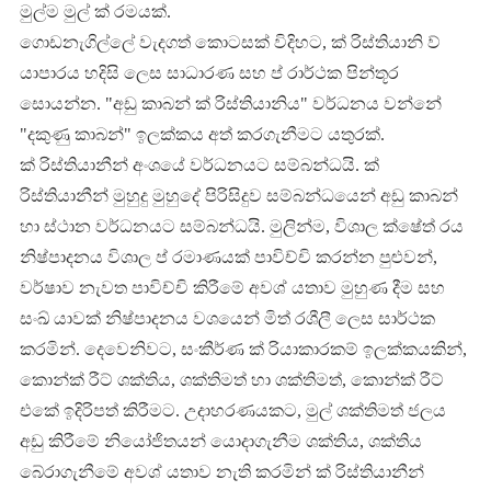
මුල්ම මුල් ක් රමයක්.
ගොඩනැගිල්ලේ වැදගත් කොටසක් විදිහට, ක් රිස්තියානි ව්
යාපාරය හදිසි ලෙස සාධාරණ සහ ප් රාර්ථක පින්තූර
සොයන්න. "අඩු කාබන් ක් රිස්තියානිය" වර්ධනය වන්නේ
"දකුණු කාබන්" ඉලක්කය අත් කරගැනීමට යතුරක්.
ක් රිස්තියානීන් අංශයේ වර්ධනයට සම්බන්ධයි. ක්
රිස්තියානීන් මුහුදු මුහුදේ පිරිසිදුව සම්බන්ධයෙන් අඩු කාබන්
හා ස්ථාන වර්ධනයට සම්බන්ධයි. මුලින්ම, විශාල ක්ෂේත් රය
නිෂ්පාදනය විශාල ප් රමාණයක් පාවිච්චි කරන්න පුළුවන්,
වර්ෂාව නැවත පාවිච්චි කිරීමේ අවශ් යතාව මුහුණ දීම සහ
සංඛ් යාවක් නිෂ්පාදනය වශයෙන් මිත් රශීලී ලෙස සාර්ථක
කරමින්. දෙවෙනිවට, සංකීර්ණ ක් රියාකාරකම් ඉලක්කයකින්,
කොන්ක් රීට් ශක්තිය, ශක්තිමත් හා ශක්තිමත්, කොන්ක් රීට්
එකේ ඉදිරිපත් කිරීමට. උදාහරණයකට, මුල් ශක්තිමත් ජලය
අඩු කිරීමේ නියෝජිතයන් යොදාගැනීම ශක්තිය, ශක්තිය
බේරාගැනීමේ අවශ් යතාව නැති කරමින් ක් රිස්තියානීන්