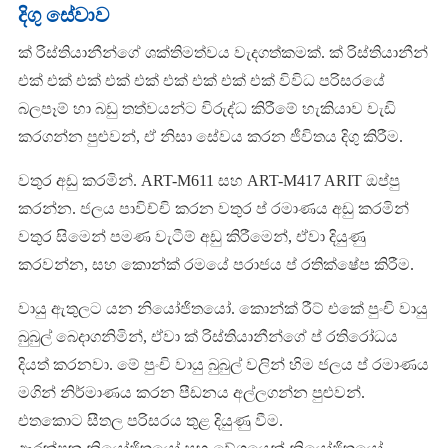
දිගු සේවාව
ක් රිස්තියානීන්ගේ ශක්තිමත්වය වැදගත්කමක්. ක් රිස්තියානීන්
එක් එක් එක් එක් එක් එක් එක් එක් එක් විවිධ පරිසරයේ
බලපෑම් හා බඩු තත්වයන්ට විරුද්ධ කිරීමේ හැකියාව වැඩි
කරගන්න පුළුවන්, ඒ නිසා සේවය කරන ජීවිතය දිගු කිරීම.
වතුර අඩු කරමින්. ART-M611 සහ ART-M417 ARIT ඔප්පු
කරන්න. ජලය පාවිච්චි කරන වතුර ප් රමාණය අඩු කරමින්
වතුර සිමෙන් පමණ වැටීම් අඩු කිරීමෙන්, ඒවා දියුණු
කරවන්න, සහ කොන්ක් රමයේ පරාජය ප් රතික්ෂේප කිරීම.
වායු ඇතුලට යන නියෝජිතයෝ. කොන්ක් රීට් එකේ පුංචි වායු
බුබුල් බෙදාගනිමින්, ඒවා ක් රිස්තියානීන්ගේ ප් රතිරෝධය
දියත් කරනවා. මේ පුංචි වායු බුබුල් වලින් හිම ජලය ප් රමාණය
මගින් නිර්මාණය කරන පීඩනය අල්ලගන්න පුළුවන්.
එතකොට සීතල පරිසරය තුළ දියුණු වීම.