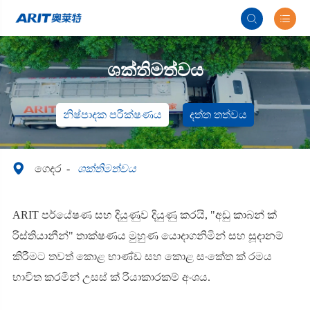


ශක්තිමත්වය
නිෂ්පාදක පරීක්ෂණය
දත්ත තත්වය

ගෙදර
ශක්තිමත්වය
ARIT පර්යේෂණ සහ දියුණුව දියුණු කරයි, "අඩු කාබන් ක්
රිස්තියානීන්" තාක්ෂණය මුහුණ යොදාගනිමින් සහ සූදානම්
කිරීමට තවත් කොළ භාණ්ඩ සහ කොළ සංකේත ක් රමය
භාවිත කරමින් උසස් ක් රියාකාරකම් අංශය.