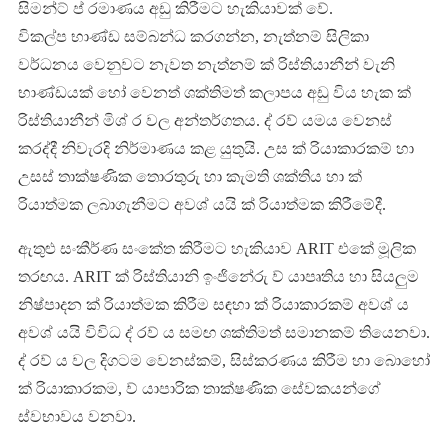
සිමන්ට් ප් රමාණය අඩු කිරීමට හැකියාවක් වේ.
විකල්ප භාණ්ඩ සම්බන්ධ කරගන්න, නැත්නම් සිලිකා
වර්ධනය වෙනුවට නැවත නැත්නම් ක් රිස්තියානීන් වැනි
භාණ්ඩයක් හෝ වෙනත් ශක්තිමත් කලාපය අඩු විය හැක ක්
රිස්තියානීන් මිශ් ර වල අන්තර්ගතය. ද් රව් යමය වෙනස්
කරද්දී නිවැරදි නිර්මාණය කළ යුතුයි. උස ක් රියාකාරකම් හා
උසස් තාක්ෂණික තොරතුරු හා කැමති ශක්තිය හා ක්
රියාත්මක ලබාගැනීමට අවශ් යයි ක් රියාත්මක කිරීමේදී.
ඇතුළු සංකීර්ණ සංකේත කිරීමට හැකියාව ARIT එකේ මූලික
තරඟය. ARIT ක් රිස්තියානි ඉංජිනේරු ව් යාපෘතිය හා සියලුම
නිෂ්පාදන ක් රියාත්මක කිරීම සඳහා ක් රියාකාරකම් අවශ් ය
අවශ් යයි විවිධ ද් රව් ය සමඟ ශක්තිමත් සමානකම් තියෙනවා.
ද් රව් ය වල දිගටම වෙනස්කම්, සිස්කරණය කිරීම හා බොහෝ
ක් රියාකාරකම, ව් යාපාරික තාක්ෂණික සේවකයන්ගේ
ස්වභාවය වනවා.