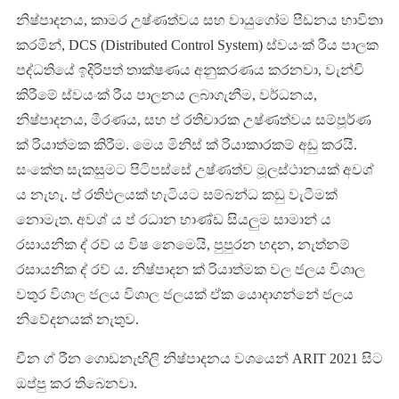
නිෂ්පාදනය, කාමර උෂ්ණත්වය සහ වායුගෝම පීඩනය භාවිතා
කරමින්, DCS (Distributed Control System) ස්වයංක් රීය පාලක
පද්ධතියේ ඉදිරිපත් තාක්ෂණය අනුකරණය කරනවා, වැන්චි
කිරීමේ ස්වයංක් රීය පාලනය ලබාගැනීම, වර්ධනය,
නිෂ්පාදනය, මීරණය, සහ ප් රතිචාරක උෂ්ණත්වය සම්පූර්ණ
ක් රියාත්මක කිරීම. මෙය මිනිස් ක් රියාකාරකම් අඩු කරයි.
සංකේත සැකසුමට පිටිපස්සේ උෂ්ණත්ව මූලස්ථානයක් අවශ්
ය නැහැ. ප් රතිඵලයක් හැටියට සම්බන්ධ කඩු වැටීමක්
නොමැත. අවශ් ය ප් රධාන භාණ්ඩ සියලුම සාමාන් ය
රසායනික ද් රව් ය විෂ නෙමෙයි, පුපුරන හදන, නැත්නම්
රසායනික ද් රව් ය. නිෂ්පාදන ක් රියාත්මක වල ජලය විශාල
වතුර විශාල ජලය විශාල ජලයක් ඒක යොදාගන්නේ ජලය
නිවේදනයක් නැතුව.
චීන ග් රීන ගොඩනැඟිලි නිෂ්පාදනය වශයෙන් ARIT 2021 සිට
ඔප්පු කර තිබෙනවා.