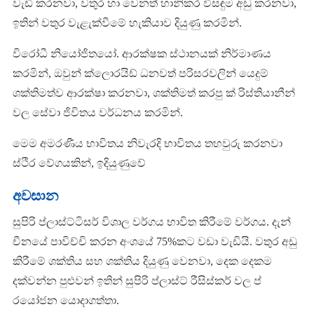
වැඩි කරනවා, වතුර හා වෙනත් හානිකර විසඳුම අඩු කරනවා,
ඉතින් වතුර වැළැක්වීමේ හැකියාව දියුණු කරමින්.
විරෝධී නියෝජිතයෝ. ආරක්ෂක ස්ථානයක් නිර්මාණය
කරමින්, ඔවුන් ක්ලොරයිඩ් ධනවත් පරිසරවලින් යෙදුම්
ශක්තිමත්ව ආරක්ෂා කරනවා, ශක්තිමත් කරපු ක් රිස්තියානීන්
වල සේවා ජිවිතය වර්ධනය කරමින්.
මෙම අමරණීය භාවිතය නිවැරදි භාවිතය තහවුරු කරනවා
ස්ථිර වේගයකින්, ඉදියුණුවේ
අවසාන
සුපිරි ප්ලාස්ට්ටිසර් විශාල වර්ගය භාවිත කිරීමේ වර්ගය. දැන්
චීනයේ පාවිච්චි කරන අංශයේ 75%කට වඩා වැඩියි. වතුර අඩු
කිරීමේ ශක්තිය සහ ශක්තිය දියුණු වෙනවා, දෙක දෙකම
දක්වන්න පුළුවන් ඉතින් සුපිරි ප්ලාස්ට් රීසිස්කර් වල ප්
රයෝජන යොදාගත්තා.