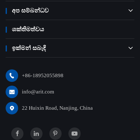
අප සම්බන්ධව

ශක්තිමත්වය
ඉක්මන් සබැඳි

+86-18952055898

info@arit.com

22 Huixin Road, Nanjing, China
