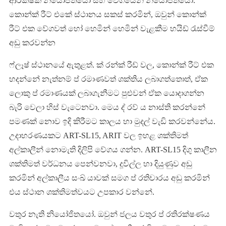
ආරක්ෂක නියෝජිතයෝ සහ වේගයෙන් නියෝජිතයෝ.
කොන්ක් රීට් එකේ ස්ථානය සකස් කරමින්, ඔවුන් කොන්ක්
රීට් එක වේගවත් හෝ හෙමින් හෙමින් වැළකීම හයිඩ් රැස්වීම්
අඩු කරවන්න
ෆ්ලෑෂ් ස්ථානයේ ඇතුළත්. ක් රන්ක් රීඩ් වල, කොන්ක් රීට් එක
හදන්නේ නැත්නම් ප් රමාණවත් ශක්තිය ලබාගත්තොත්, ඒක
ලොකු ප් රමාණයක් ලබාගැනීමට පුළුවන් ඒක යොදාගන්න
බැරි වෙලා හිස් වැටෙනවා. මෙය ද් රව් ය නාස්ති කරන්නේ
පමණක් නොව ඉදි කිරීමට කාලය හා මුදල් වැඩි කරවන්නේය.
උදාහරණයකට ART-SL15, ARIT වල ඉහළ ශක්තිමත්
අල්කාලීන් නොමැති දිලිපි වේගය ගන්න. ART-SL15 දිගු කාලීන
ශක්තිමත් වර්ධනය පෙන්වනවා, දූවිල්ල හා දියුණුව අඩු
කරමින් අල්කාලීය සංඛ් යාවක් සමග ප් රතිචාරය අඩු කරමින්
එය ස්ථාන ශක්තිමත්වයට උපකාර වන්නේ.
වතුර නැති නියෝජිතයෝ. ඔවුන් ජලය වතුර ප් රතිරක්ෂණය