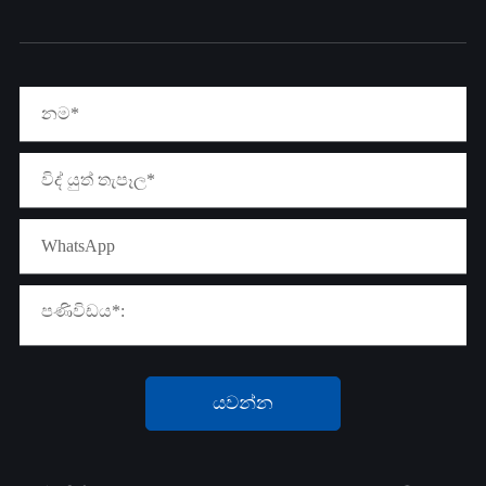
යවන්න