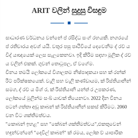
ARIT වලින් සුදුසු විසඳුම
සාධාරණ වර්ධනය වන්නේ ප් රසිද්ධ සංග් රහයකි. නගරයේ
ප් රතිචාරය අවශ් යයි. වතුර පසු පෘථිවියේ දෙවෙනිම ද් රව් ය
විද් යාඥයෙක් ලෙස සැලකෙනවා. ඉදි කිරීම සඳහා මූලික ද් රව්
ය වලින් එකක්. ගුවන් තොටුපල, ඒ වගේම.
චීනය තමයි ලෝකයේ විශාලතම නිෂ්පාදකයා සහ ක් රන්ක්
රීට් පරික්ෂකයෙක්. වැලි සහ වැලි කණ්ඩායම, ක් රිස්තියානීන්
සමග, ද් රව් ය මිශ් ර, ක් රිස්තියානි යන්ත් ර උපකරණ,
ලෝකයේ මුලින්ම සංඛ් යාවක් තියෙනවා. 2022 දින චීනය
පටන් ගත්තා අඩු කාබන් ක් රිස්තියානීන් සකස් කිරීමට. 2060
වන විට ශක්තිමත්වය.
"කොබන් ඉහළ" සහ "කේබන් ශක්තිමත්වය"
,
එකතුවෙන්
හඳුන්වන්නේ "දෙවිල් කාබන්" ක් රමය, ලෝක ව් යාපාරික