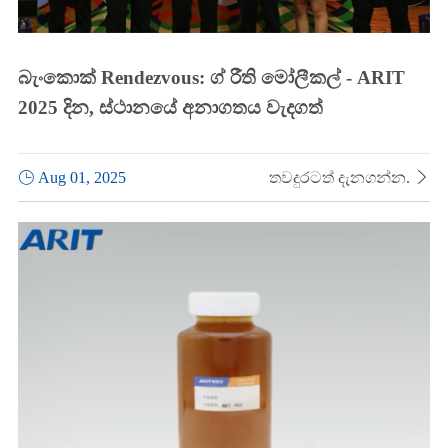
බැංකොක් Rendezvous: ග් රීති මෝලීකල් - ARIT
2025 දින, ස්ථානයේ අනාගතය වැදගත්

Aug 01, 2025
තවදුරටත් දැනගන්න.
