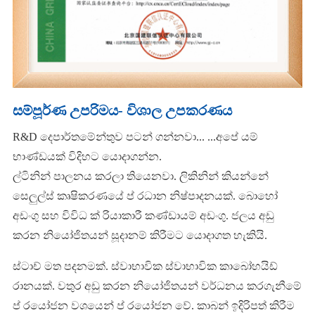
සම්පූර්ණ උපරිමය- විශාල උපකරණය
R&D දෙපාර්තමේන්තුව පටන් ගන්නවා... ...අපේ යම්
භාණ්ඩයක් විදිහට යොදාගන්න.
ල්ටිනින් පාලනය කරලා තියෙනවා. ලිකිනින් කියන්නේ
සෙලුල්ස් කෘෂිකරණයේ ප් රධාන නිෂ්පාදනයක්. බොහෝ
අඩංගු සහ විවිධ ක් රියාකාරී කණ්ඩායම් අඩංගු. ජලය අඩු
කරන නියෝජිතයන් සූදානම් කිරීමට යොදාගත හැකියි.
ස්ටාච් මත පදනමක්. ස්වාභාවික ස්වාභාවික කාබෝහයිඩ්
රානයක්. වතුර අඩු කරන නියෝජිතයන් වර්ධනය කරගැනීමේ
ප් රයෝජන වශයෙන් ප් රයෝජන වේ. කාබන් ඉදිරිපත් කිරීම