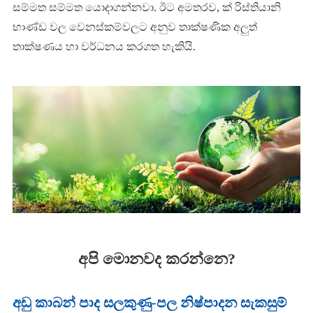
සම්මත සම්මත යොදාගන්නවා. ඊට අමතරව, ක් රිස්තියානි
භාණ්ඩ වල වෙනස්කම්වලට අනුව තාක්ෂණික අලුත්
තාක්ෂණය හා වර්ධනය කරගත හැකියි.
අපි මොනවද කරන්නෙ?
අඩු කාබන් පාද සලකුණු-පල නිෂ්පාදන සැකසුම්