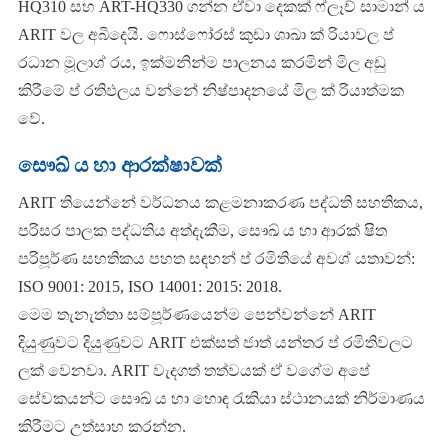
HQ310 සහ ART-HQ330 ගන්න ඒවා දෙකක් ෆ්ලෑච් සාමාන් ය
ARIT වල අබිදෙයි. ෆොස්ෆෝරස් කුඩා ශාඛා ක් රියාවල ප්
රධාන මූලාශ් රය, ඉක්මනින්ම පාලනය කරමින් මිල අඩු
කිරීමේ ප් රතිඵලය වන්නේ නිෂ්පාදනයේ මිල ක් රියාත්මක
වේ.
සෞඛ් ය හා ආරක්ෂාවක්
ARIT තියෙන්නේ වර්ධනය කළමනාකරණ පද්ධති සහතිකය,
පරිසර පාලක පද්ධතිය අත්දැකීම, සෞඛ් ය හා ආරක් ෂිත
පරිපූර්ණ සහතිකය පහත සඳහන් ප් රමිතියේ අවශ් යතාවන්:
ISO 9001: 2015, ISO 14001: 2015: 2018.
මෙම තැනැත්තා සම්පූර්ණයෙන්ම පෙන්වන්නේ ARIT
දියුණුවට දියුණුවට ARIT එක්සත් ජාත් යන්තර ප් රමිතිවලට
ලක් වෙනවා. ARIT වැදගත් තත්වයක් ඒ වගේම අපේ
සේවකයන්ට සෞඛ් ය හා හොඳ රැකියා ස්ථානයක් නිර්මාණය
කිරීමට උත්සාහ කරන්න.