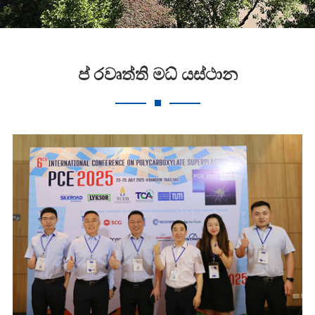
ප් රවෘත්ති මධ් යස්ථාන