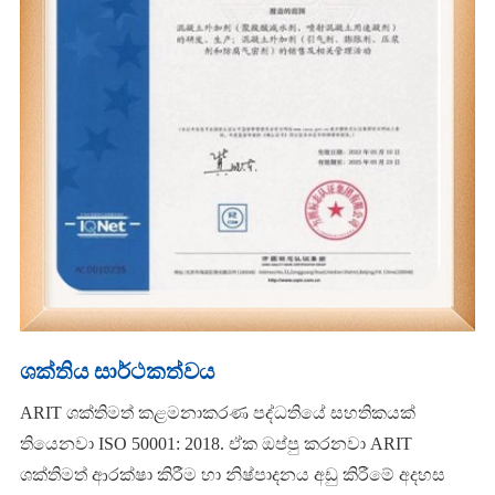
ශක්තිය සාර්ථකත්වය
ARIT ශක්තිමත් කළමනාකරණ පද්ධතියේ සහතිකයක්
තියෙනවා ISO 50001: 2018. ඒක ඔප්පු කරනවා ARIT
ශක්තිමත් ආරක්ෂා කිරීම හා නිෂ්පාදනය අඩු කිරීමේ අදහස