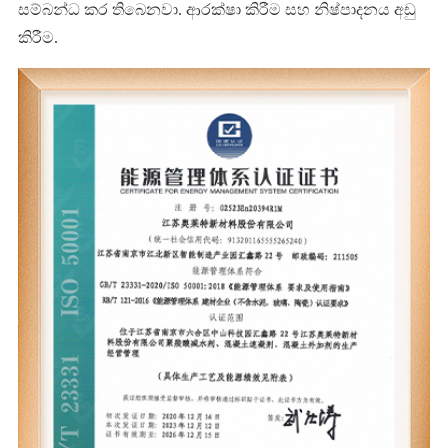
සම්බන්ධ කර තිබෙනවා. ආරක්ෂා කිරීම සහ නිෂ්පාදනය අඩු
කිරීම.