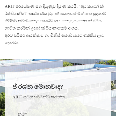
ARIT පර්යේෂණ සහ දියුණුව දියුණු කරයි, "අඩු කාබන් ක්
රිස්තියානීන්" තාක්ෂණය මුහුණ යොදාගනිමින් සහ සූදානම්
කිරීමට තවත් කොළ භාණ්ඩ සහ කොළ සංකේත ක් රමය
භාවිත කරමින් උසස් ක් රියාකාරකම් අංශය.
අරට් පරිසර ආරක්ෂාව හා මිනිස් සෞඛ් යයට ශක්තිය ලබා
දෙනවා.
ප් රශ්න මොනවාද?
ARIT සමඟ සම්බන්ධ කරන්න