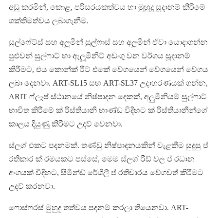
අඩු කරමින්, කොළ, පරිසරයකත්වය හා මුහුදු සූදානම් කිරීමේ
ශක්තිමත්වය ලබාගැනීම.
සුල්ෆේට්ස් සහ අලුමීන් සුල්ෆාස් සහ අලුමීන් ඒවා යොදාගන්න
පුළුවන් සුල්ෆාට් හා ඇලූමිනිට් අඩංගු වන වර්ගය සූදානම්
කිරීමට, එය කොන්ක් රීට් එකේ වේගයෙන් වේගයෙන් වේගය
ලබා දෙනවා. ART-SL15 සහ ART-SL37 උදාහරණයක් ගන්න,
ARIT ෆ්ලෑෂ් ස්ථානයේ නිෂ්පාදන දෙකක්, අලුමිනියම් සුල්ෆාට්
භාවිත කිරීමේ ක් රිස්තියානි භාණ්ඩ විදිහට ක් රිස්තියානීන්ගේ
කාලය දියුණු කිරීමට උදව් වෙනවා.
ස්ලග් එකට පදනමක්. තණ්ඩු නිෂ්පාදනයකින් වැළකීම සුදුසු ප්
රතිකාර ක් රමයකට පස්සේ, මෙම ස්ලග් රීඩ් වල ප් රධාන
අංගයක් විදිහට, සිමින්ඩ් රේශීලී ප් රතිචාරය වේගවත් කිරීමට
උදව් කරනවා.
ෆොස්ෆරස් මුහුදු තත්වය පදනම් කරලා තියෙනවා. ART-