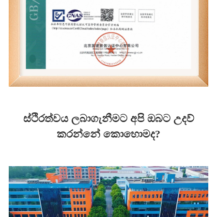
ස්ථිරත්වය ලබාගැනීමට අපි ඔබට උදව්
කරන්නේ කොහොමද?