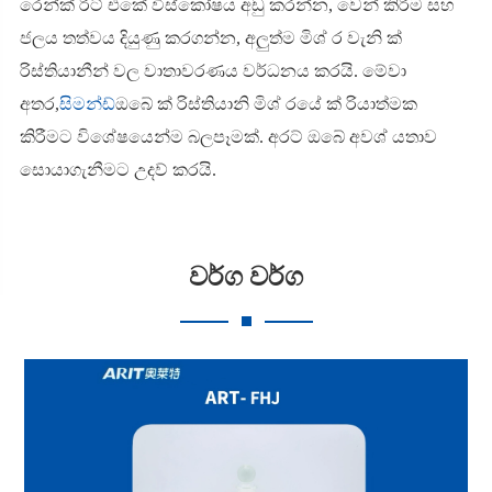
රෙන්ක් රීට් එකේ විස්කෝෂය අඩු කරන්න, වෙන් කිරීම සහ
ජලය තත්වය දියුණු කරගන්න, අලුත්ම මිශ් ර වැනි ක්
රිස්තියානීන් වල වාතාවරණය වර්ධනය කරයි. මේවා
අතර,
සිමන්ඩ්
ඔබේ ක් රිස්තියානි මිශ් රයේ ක් රියාත්මක
කිරීමට විශේෂයෙන්ම බලපෑමක්. අරට් ඔබේ අවශ් යතාව
සොයාගැනීමට උදව් කරයි.
වර්ග වර්ග