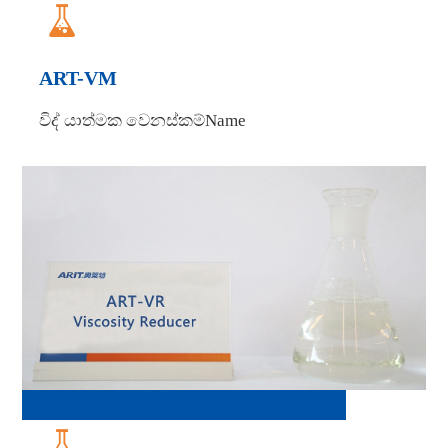

ART-VM
විද් යාත්මක වෙනස්කම්Name
