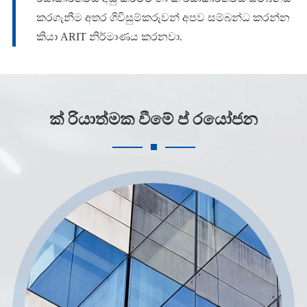
කරගැනීම අතර ගිවිසුම්කරුවන් අපව සම්බන්ධ කරන්න
කියා ARIT නිර්මාණය කරනවා.
ක් රියාත්මක වීමේ ප් රයෝජන