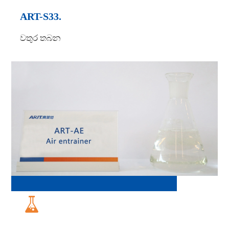
ART-S33.
වතුර තබන
