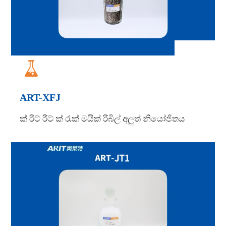

ART-XFJ
ක් රිට් රීට් ක් රැක් මයික් රිබිල් අලුත් නියෝජිතය