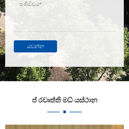
යවන්න
ප් රවෘත්ති මධ් යස්ථාන