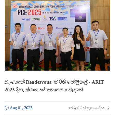
බැංකොක් Rendezvous: ග් රීති මෝලීකල් - ARIT
2025 දින, ස්ථානයේ අනාගතය වැදගත්

Aug 01, 2025
තවදුරටත් දැනගන්න.
