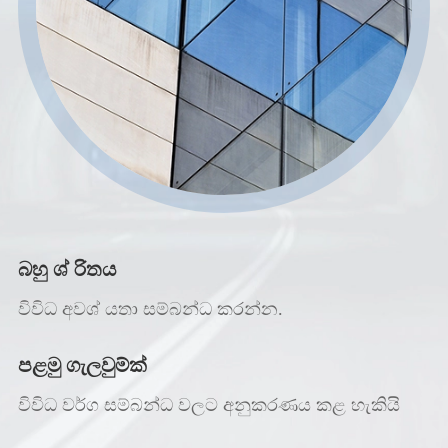
බහු ශ් රිතය
විවිධ අවශ් යතා සම්බන්ධ කරන්න.
පළමු ගැලවුම්ක්
විවිධ වර්ග සම්බන්ධ වලට අනුකරණය කළ හැකියි