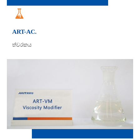

ART-AC.
ත්වරකය