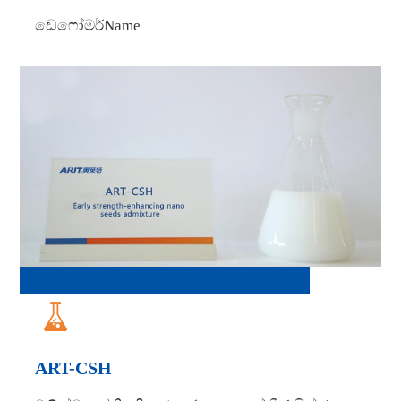
ඩෙෆෝමර්Name

ART-CSH