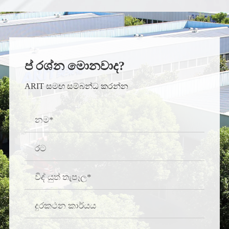
ප් රශ්න මොනවාද?
ARIT සමඟ සම්බන්ධ කරන්න