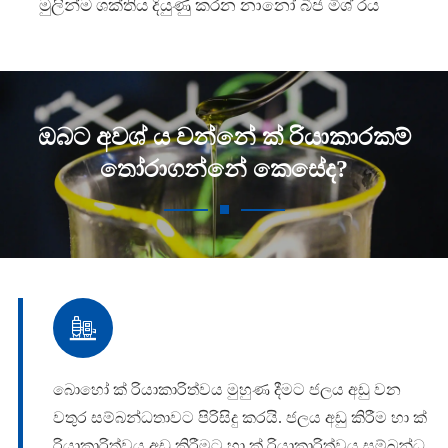
මුලින්ම ශක්තිය දියුණු කරන නානෝ බීජ මිශ් රය
ඔබට අවශ් ය වන්නේ ක් රියාකාරකම්
තෝරාගන්නේ කෙසේද?

බොහෝ ක් රියාකාරිත්වය මුහුණ දීමට ජලය අඩු වන
වතුර සම්බන්ධතාවට පිරිසිදු කරයි. ජලය අඩු කිරීම හා ක්
රියාකාරිත්වය අඩු කිරීමට හා ක් රියාකාරිත්වය සම්බන්ධ