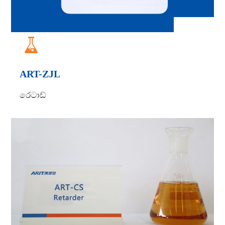

ART-ZJL
රෙටාඩ්