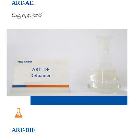
ART-AE.
වායු ඇතුල්කර්

ART-DIF