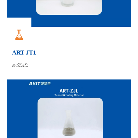

ART-JT1
රෙටාඩ්