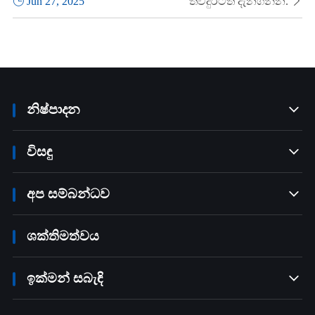

Jun 27, 2025
තවදුරටත් දැනගන්න.

නිෂ්පාදන

විසඳු

අප සම්බන්ධව

ශක්තිමත්වය
ඉක්මන් සබැඳි
