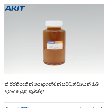
ක් රිස්තියානීන් යොදාගනිමින් සම්බන්ධයෙන් ඔබ
දැනගත යුතු කුමක්ද?