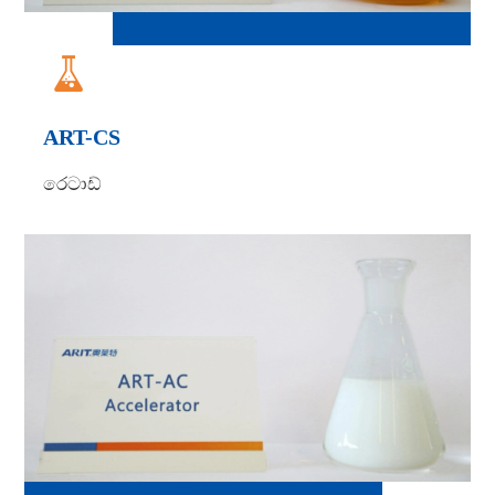

ART-CS
රෙටාඩ්