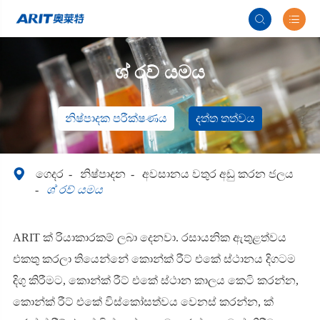


ශ් රව් යමය
නිෂ්පාදක පරීක්ෂණය
දත්ත තත්වය

ගෙදර
නිෂ්පාදන
අවසානය වතුර අඩු කරන ජලය
ශ් රව් යමය
ARIT ක් රියාකාරකම් ලබා දෙනවා. රසායනික ඇතුළත්වය
එකතු කරලා තියෙන්නේ කොන්ක් රීට් එකේ ස්ථානය දිගටම
දිගු කිරීමට, කොන්ක් රීට් එකේ ස්ථාන කාලය කෙටි කරන්න,
කොන්ක් රීට් එකේ විස්කෝසත්වය වෙනස් කරන්න, ක්