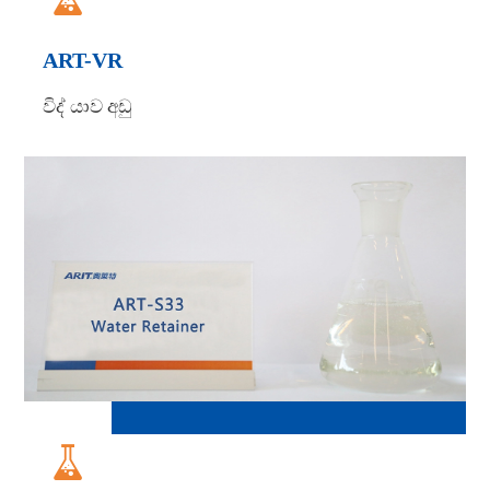
ART-VR
විද් යාව අඩු
