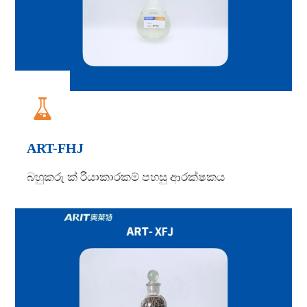

ART-FHJ
බහුකරු ක් රියාකාරකම් පහසු ආරක්ෂකය