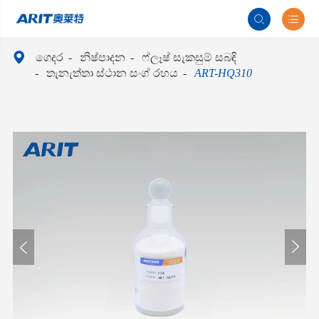



ගෙදර
නිෂ්පාදන
ෆ්ලෑෂ් සැකසුම් සබඳි
තැනැත්තා ස්ථාන සංග් රහය
ART-HQ310

