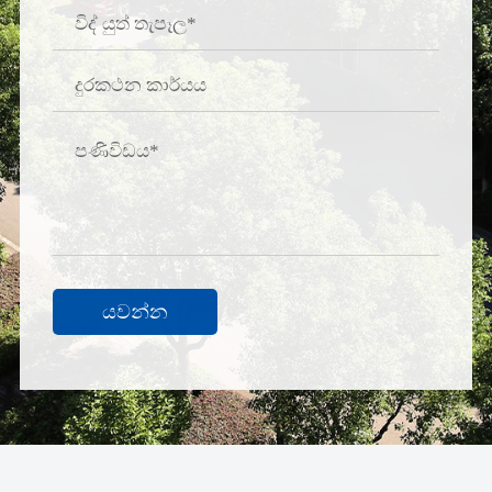
යවන්න