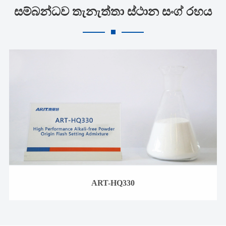
සම්බන්ධව තැනැත්තා ස්ථාන සංග් රහය
ART-HQ330