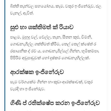
බිත්ති තැන්වල සහයෝගය, කෑම, වතුර ඉංජිනේරුව, ජල
චැනල්, ඇවිත්.
සුළු හා ශක්තිමත් ක් රියාව
පාළම, මුහුදු වල්, වේල්ල, තැන, සීතන කුළු, චිම්නි,
ගොඩනැගිල්ල ශක්තිමත් කිරීම, තෙල් තෙල් ක්ෂේත් ර
රසායනික ද් රව් ය, ගොඩනැගිල්ලේ ගින්න, භූමිකම්පා,
පිපිරීම අඩුපාඩුවක් හෝ දුෂ්කර ගොඩනැඟිල්ලක්.
ආරක්ෂක ඉංජිනේරුව
සෑම වර්ගයක්ම ගින්න හා කුඩා ආරක්ෂාවක්, වතුර
වැරදි හා ඉංජිනේරුව.
ගිණි ප් රතික්ෂේප කරන ඉංජිනේරුව