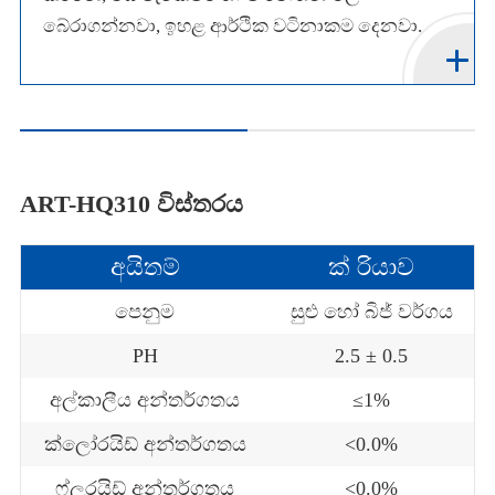
බේරාගන්නවා, ඉහළ ආර්ථික වටිනාකම දෙනවා.
ART-HQ310 විස්තරය
අයිතම්
ක් රියාව
පෙනුම
සුළු හෝ බිජ් වර්ගය
PH
2.5 ± 0.5
අල්කාලීය අන්තර්ගතය
≤1%
ක්ලෝරයිඩ් අන්තර්ගතය
<0.0%
ෆ්ලූරයිඩ් අන්තර්ගතය
<0.0%