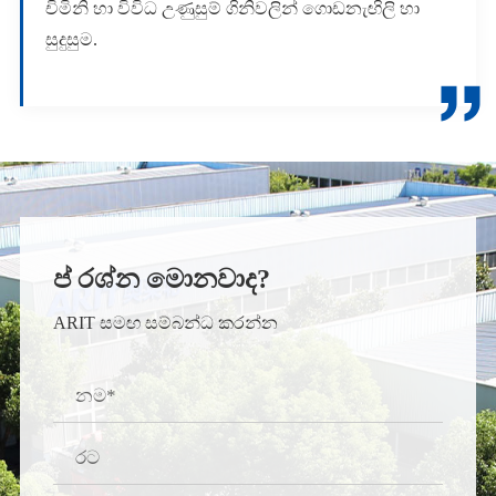
චිමිනි හා විවිධ උණුසුම් ගිනිවලින් ගොඩනැඟිලි හා
සුදුසුම.

ප් රශ්න මොනවාද?
ARIT සමඟ සම්බන්ධ කරන්න