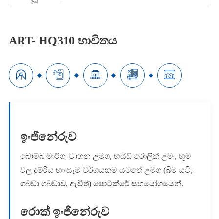
ART- HQ310 භාවිතය





ඉංජිනේරුව
බෝම්බ මාර්ග, වාහන උමග, හයිඩ් රොලික් උමං, භූමි
වල දුම්රිය හා සෑම වර්ගයකම යටතේ උමග (බිම යටි,
ගබඩා ගබඩාව, ඇවිත්) ෂොට්ක්රේ සහයෝගයෙන්.
රොක් ඉංජිනේරුව