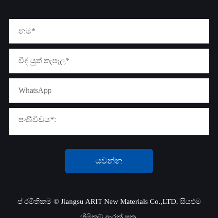
යවන්න
ප් රමිතිකම ©
Jiangsu ARIT New Materials Co.,LTD.
සියළුම
හිමිකම් ආරක් ෂක.