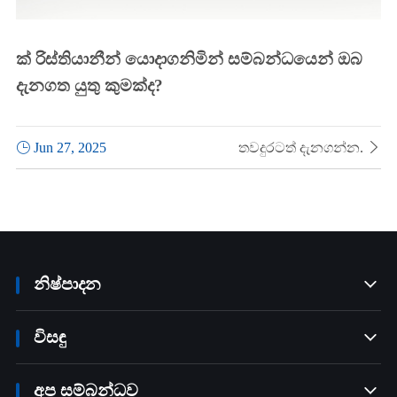
ක් රිස්තියානීන් යොදාගනිමින් සම්බන්ධයෙන් ඔබ
දැනගත යුතු කුමක්ද?

Jun 27, 2025
තවදුරටත් දැනගන්න.

නිෂ්පාදන

විසඳු

අප සම්බන්ධව
