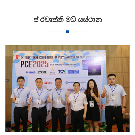
ප් රවෘත්ති මධ් යස්ථාන