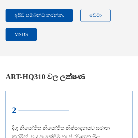
අපිව සම්බන්ධ කරන්න.
ඩේටා
MSDS
ART-HQ310 වල ලක්ෂණ
2
දිගු නියෝජිත නියෝජිත නිෂ්පාදනයට සමාන
කරමින්, එය පැකේජිම් හා ප් රවාහන මිල