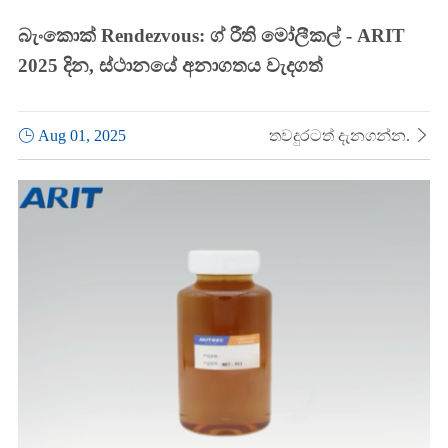
බැංකොක් Rendezvous: ග් රීති මෝලීකල් - ARIT
2025 දින, ස්ථානයේ අනාගතය වැදගත්

Aug 01, 2025
තවදුරටත් දැනගන්න.
