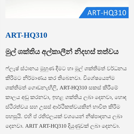
ART-HQ310
මුල් ශක්තිය අල්කාලීන් නිදහස් තත්වය
ෆ්ලෑෂ් ස්ථානය මුහුණ දීමට හා මුල් ශක්තිමත් වර්ධනය
කිරීමට නිර්මාණය කර තිබෙනවා. විශේෂයෙන්ම
ශක්තිමත් ගොඩනැඟිලි, ART-HQ310 සකස් කිරීමේ
කාලය අඩු කරනවා, ඉහළ ශක්තිය ලබා දෙනවා, හොඳ
ස්ථිරත්වය සහ උසස් ආර්ථිකත්වයකින් භාවිත කිරීම
පහසුයි. එහි ප් රතිඵලයක් වශයෙන් නිෂ්පාදනය ලබා
දෙනවා. ARIT ART-HQ310 දියුණුවක් ලබා දෙනවා.