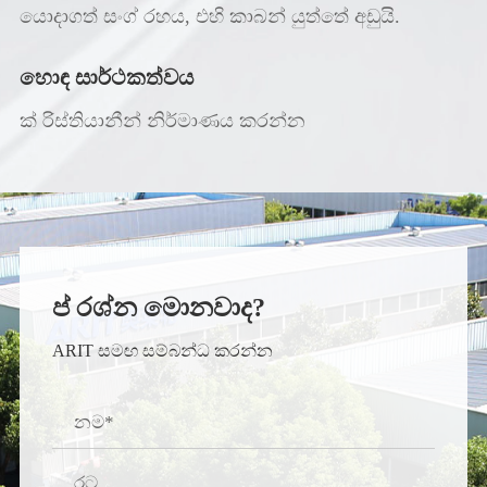
යොදාගත් සංග් රහය, එහි කාබන් යුත්තේ අඩුයි.
හොඳ සාර්ථකත්වය
ක් රිස්තියානීන් නිර්මාණය කරන්න
ප් රශ්න මොනවාද?
ARIT සමඟ සම්බන්ධ කරන්න