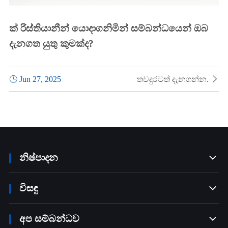
ක් රිස්තියානීන් යොදාගනිමින් සම්බන්ධයෙන් ඔබ
දැනගත යුතු කුමක්ද?

Jun 27, 2025
තවදුරටත් දැනගන්න.

නිෂ්පාදන

විසඳු

අප සම්බන්ධව
