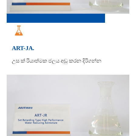

ART-JA.
උස ක් රියාත්මක ජලය අඩු කරන දිරිගන්න