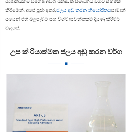
යාපෘතියක්ම විශේෂ අවශ් යතාවක් සම්බන්ධ වීමට සහතික
කිරීමෙන්. අපේ පූජා අතර,
ජලය අඩු කරන නියෝජිතය
සාමාන්
යයෙන් එහි බලපෑමට සහ විශ්වාසවන්තකම දියුණු කිරීමට
වැදගත්.
උස ක් රියාත්මක ජලය අඩු කරන වර්ග