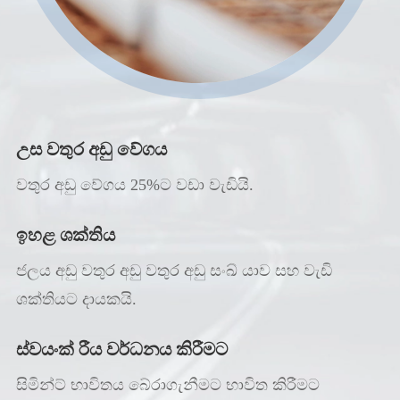
උස වතුර අඩු වේගය
වතුර අඩු වේගය 25%ට වඩා වැඩියි.
ඉහළ ශක්තිය
ජලය අඩු වතුර අඩු වතුර අඩු සංඛ් යාව සහ වැඩි
ශක්තියට දායකයි.
ස්වයංක් රීය වර්ධනය කිරීමට
සිමින්ට් භාවිතය බේරාගැනීමට භාවිත කිරීමට