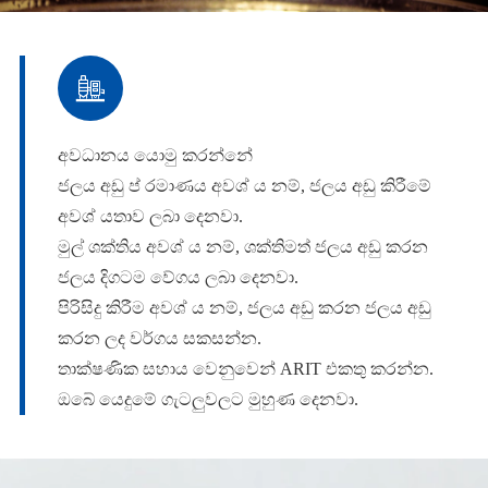

අවධානය යොමු කරන්නේ
ජලය අඩු ප් රමාණය අවශ් ය නම්, ජලය අඩු කිරීමේ
අවශ් යතාව ලබා දෙනවා.
මුල් ශක්තිය අවශ් ය නම්, ශක්තිමත් ජලය අඩු කරන
ජලය දිගටම වේගය ලබා දෙනවා.
පිරිසිදු කිරීම අවශ් ය නම්, ජලය අඩු කරන ජලය අඩු
කරන ලද වර්ගය සකසන්න.
තාක්ෂණික සහාය වෙනුවෙන් ARIT එකතු කරන්න.
ඔබේ යෙදුමේ ගැටලුවලට මුහුණ දෙනවා.