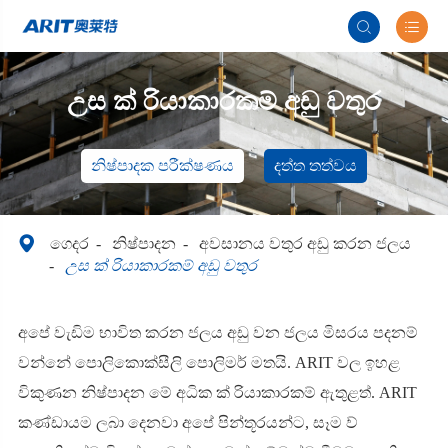


උස ක් රියාකාරකම් අඩු වතුර
නිෂ්පාදක පරීක්ෂණය
දත්ත තත්වය

ගෙදර
නිෂ්පාදන
අවසානය වතුර අඩු කරන ජලය
උස ක් රියාකාරකම් අඩු වතුර
අපේ වැඩිම භාවිත කරන ජලය අඩු වන ජලය මිසරය පදනම්
වන්නේ පොලිකොක්සීලි පොලිමර් මතයි. ARIT වල ඉහළ
විකුණන නිෂ්පාදන මේ අධික ක් රියාකාරකම් ඇතුළත්. ARIT
කණ්ඩායම ලබා දෙනවා අපේ පින්තූරයන්ට, සෑම ව්