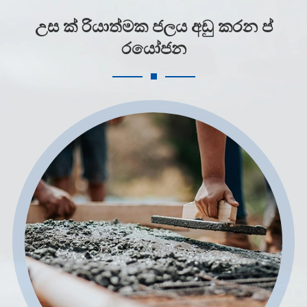
උස ක් රියාත්මක ජලය අඩු කරන ප්
රයෝජන