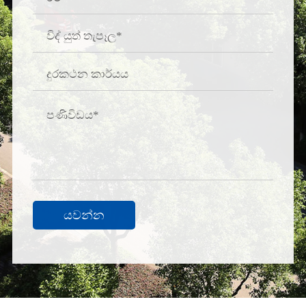
යවන්න