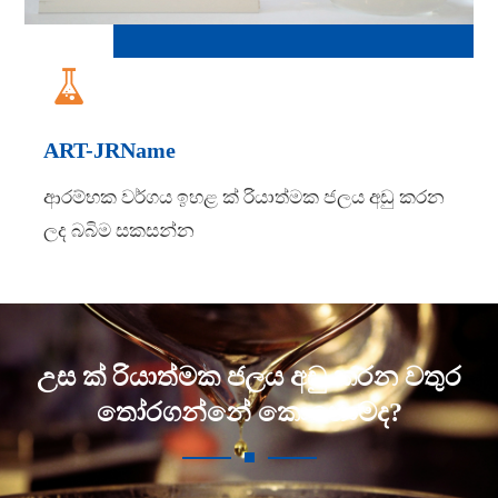

ART-JRName
ආරම්භක වර්ගය ඉහළ ක් රියාත්මක ජලය අඩු කරන
ලද බබිම සකසන්න
උස ක් රියාත්මක ජලය අඩු කරන වතුර
තෝරගන්නේ කොහොමද?