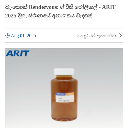
බැංකොක් Rendezvous: ග් රීති මෝලීකල් - ARIT
2025 දින, ස්ථානයේ අනාගතය වැදගත්

Aug 01, 2025
තවදුරටත් දැනගන්න.
