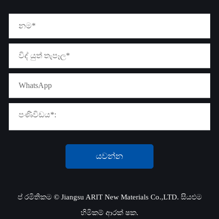
යවන්න
ප් රමිතිකම ©
Jiangsu ARIT New Materials Co.,LTD.
සියළුම
හිමිකම් ආරක් ෂක.