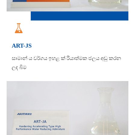

ART-JS
සාමාන් ය වර්ගය ඉහළ ක් රියාත්මක ජලය අඩු කරන
ලද බිම