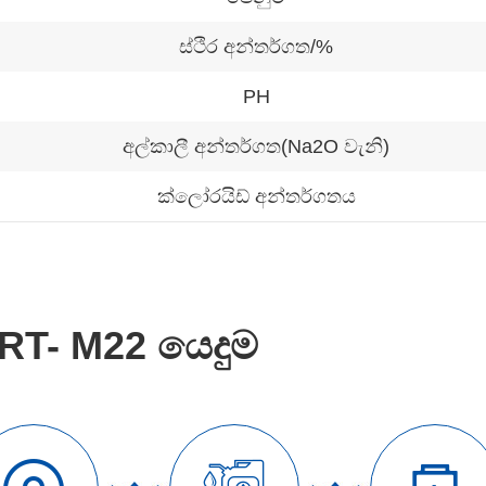
ස්ථිර අන්තර්ගත/%
PH
අල්කාලී අන්තර්ගත(Na2O වැනි)
ක්ලෝරයිඩ් අන්තර්ගතය
RT- M22 යෙදුම