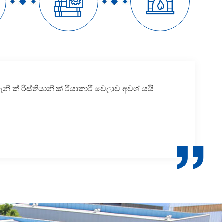


ැනි ක් රිස්තියානි ක් රියාකාරී වෙලාව අවශ් යයි
