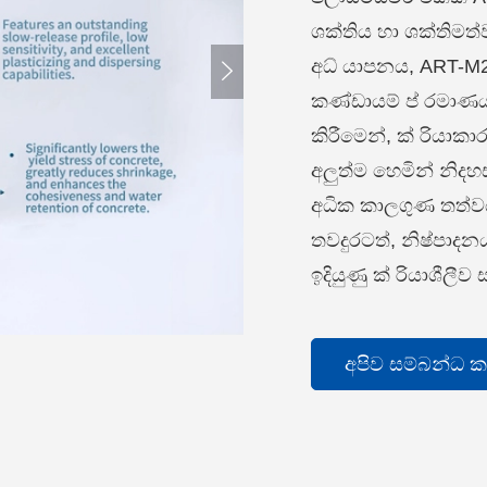
ශක්තිය හා ශක්තිමත
අධ් යාපනය, ART-M2

කණ්ඩායම් ප් රමාණය
කිරීමෙන්, ක් රියාක
අලුත්ම හෙමින් නිදහ
අධික කාලගුණ තත්වය
තවදුරටත්, නිෂ්පාදනය
ඉදියුණු ක් රියාශීලීව
අපිව සම්බන්ධ 