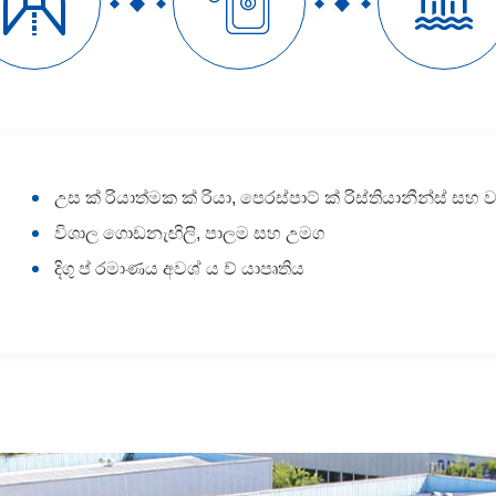



උස ක් රියාත්මක ක් රියා, පෙරස්පාට් ක් රිස්තියානීන්ස් සහ ව
විශාල ගොඩනැඟිලි, පාලම සහ උමග
දිගු ප් රමාණය අවශ් ය ව් යාපෘතිය