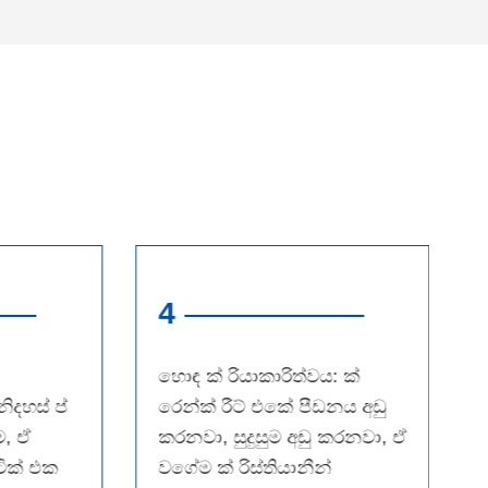
4
හොඳ ක් රියාකාරිත්වය: ක්
ිදහස් ප්
රෙන්ක් රීට් එකේ පීඩනය අඩු
ම, ඒ
කරනවා, සුදුසුම අඩු කරනවා, ඒ
ටික් එක
වගේම ක් රිස්තියානීන්