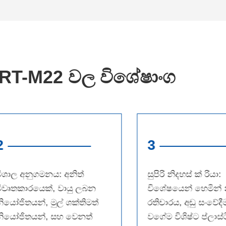
RT-M22 වල විශේෂාංග
2
3
විශාල අනුගමනය: අනිත්
සුපිරි නිදහස් ක් රියා:
විවෘතකාරයෙක්, වායු ලබන
විශේෂයෙන් හෙමින් න
ියෝජිතයන්, මුල් ශක්තිමත්
රතිචාරය, අඩු සංවේදී
නියෝජිතයන්, සහ වෙනත්
වගේම විශිෂ්ට ප්ලාස්