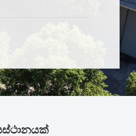
යස්ථානයක්