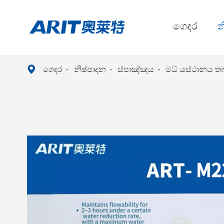
ගෙදර
න

ගෙදර
නිෂ්පාදන
ස්පාඤ්ඤය
මධ් යස්ථානය තබ