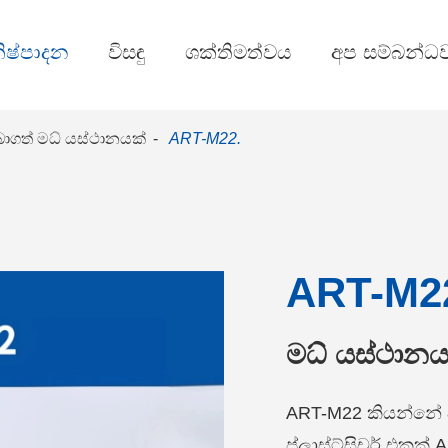
ිෂ්පාදන
විසඳු
ශක්තිමත්වය
අප සම්බන්ධ
ාගත් මධ් යස්ථානයක්
ART-M22.
ART-M2
මධ් යස්ථානය
ART-M22 කියන්නේ 
ප්ලාස්ට්සිචර් එකක් 