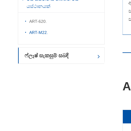
වතුර අඩු වේගයක් 40% දක්වා.
අ
යස්ථානයක්
ART-620.
ART-M22.
ෆ්ලෑෂ් සැකසුම් සබඳි
A