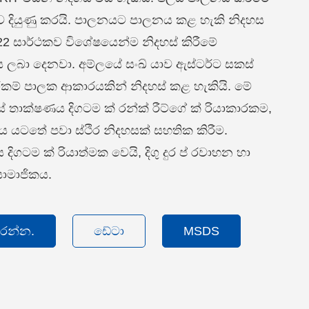
්ව දියුණු කරයි. පාලනයට පාලනය කළ හැකි නිදහස
2 සාර්ථකව විශේෂයෙන්ම නිදහස් කිරීමේ
 ලබා දෙනවා. අම්ලයේ සංඛ් යාව ඇස්ටර්ට සකස්
ාරකම් පාලක ආකාරයකින් නිදහස් කළ හැකියි. මේ
ස් තාක්ෂණය දිගටම ක් රන්ක් රීට්ගේ ක් රියාකාරකම,
 යටතේ පවා ස්ථිර නිදහසක් සහතික කිරීම.
 දිගටම ක් රියාත්මක වෙයි, දිගු දුර ප් රවාහන හා
 සාමාජිකය.
කරන්න.
ඩේටා
MSDS