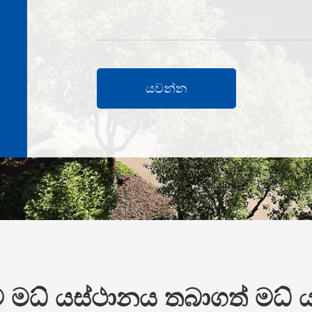
යවන්න
 මධ් යස්ථානය තබාගත් මධ් 