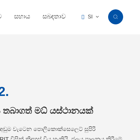
ව
සහාය
සබඳතාව

SI

2.
 තබාගත් මධ් යස්ථානයක්
අඩුම වැටෙන පොලිකොක්සෙලෙට් සුපිරි
ARIT විසින් නිදහස් විය හැකියි. ජලය පාලනය කිරීමේ