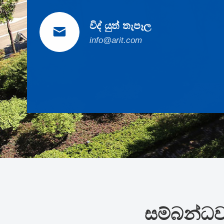
විද් යුත් තැපෑල

info@arit.com
සම්බන්ධව