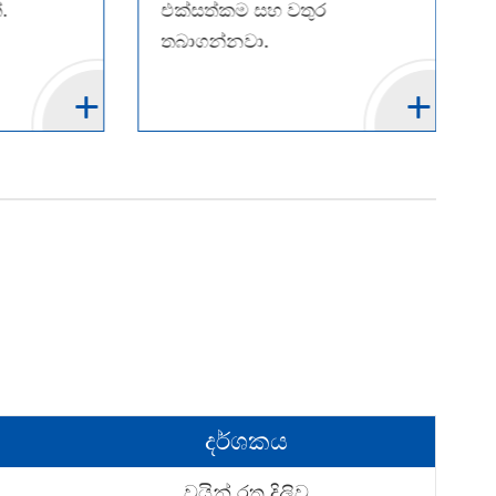
.
එක්සත්කම සහ වතුර
තබාගන්නවා.
දර්ශකය
වයින් රතු දිලිව