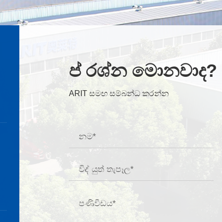
ප් රශ්න මොනවාද?
ARIT සමඟ සම්බන්ධ කරන්න