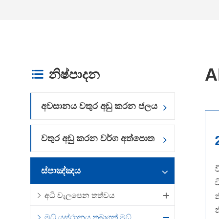
A
නිෂ්පාදන

අවසානය වතුර අඩු කරන ජලය
1
වතුර අඩු කරන වර්ග අත්පොත
වතුර අඩු කිරීම සහ වතුර අඩු
ස්පාඤ්ඤය
කරන බලපෑම: පැය 2-3ක්
අධි වැලපෙන තත්වය
පමණ තබාගන්න ජලය අඩු
න
කරන වේගය යටතේ, උපරිම
මධ් යස්ථානය තබාගත් මධ්