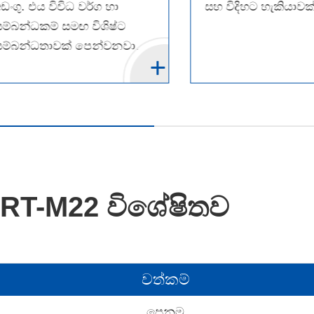
ඩංගු. එය විවිධ වර්ග හා
සහ විදිහට හැකියාවක්
සම්බන්ධකම් සමඟ විශිෂ්ට
සම්බන්ධතාවක් පෙන්වනවා.
RT-M22 විශේෂිතව
වත්කම්
පෙනුම