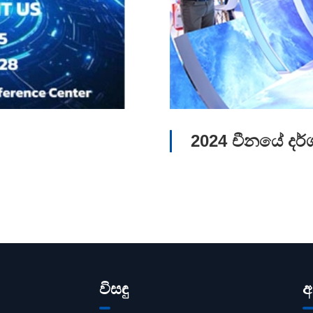
2024 චීනයේ දර්
විසඳු
අ