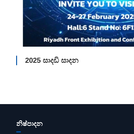
2025 සාදඩි සාදන
නිෂ්පාදන