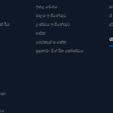
ඉහළ වේගය
ස
පාලම ඉංජිනේරුව
ප
් රීය
උණ්ඩය ඉංජිනේරුව
දර
පාර්ත
ශ
පෙරකැස් සංකේත
සූදානම්- මිශ් රිත කෝණ්ඩය
ථාන
හය