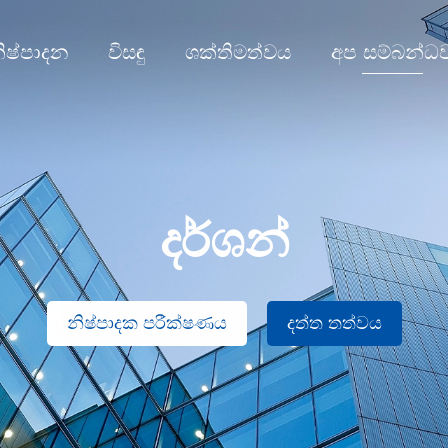
ිෂ්පාදන
විසඳු
ශක්තිමත්වය
අප සම්බන්ධ
දර්ශන්
නිෂ්පාදක පරීක්ෂණය
දත්ත තත්වය