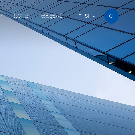
ව
සහාය
සබඳතාව

SI
