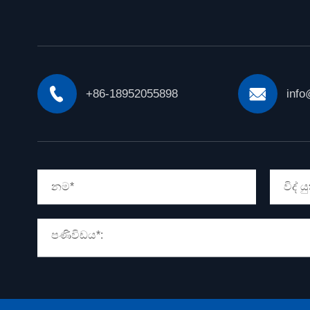


+86-18952055898
info