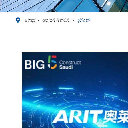

ගෙදර
අප සම්බන්ධව
දර්ශන්