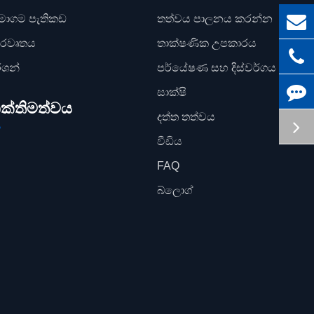
මාගම පැතිකඩ
තත්වය පාලනය කරන්න
් රවෘතය
තාක්ෂණික උපකාරය
්ශන්
පර්යේෂණ සහ දිස්වර්ගය
සාක්ෂි
ක්තිමත්වය
දත්ත තත්වය
වීඩිය
FAQ
බ්ලොග්