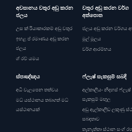
අවසානය වතුර අඩු කරන
වතුර අඩු කරන වර්ග
ජලය
අත්පොත
උස ක් රියාකාරකම් අඩු වතුර
ජලය අඩු කරන වර්ගය අක
ඉහළ ප් රමාණය අඩු කරන
මුල් මූලය
ජලය
වර්ග ආරම්භය
ශ් රව් යමය
ස්පාඤ්ඤය
ෆ්ලෑෂ් සැකසුම් සබඳි
අධි වැලපෙන තත්වය
අල්කාලීය- නිදහස් ෆ්ලෑෂ්
සැකසුම් මඟුල
මධ් යස්ථානය තබාගත් මධ්
යස්ථානයක්
අඩු ඇල්කාලීඩ ලකුණු ස්
සබඳතාව
තැනැත්තා ස්ථාන සංග් ර