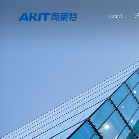
ගෙදර
න