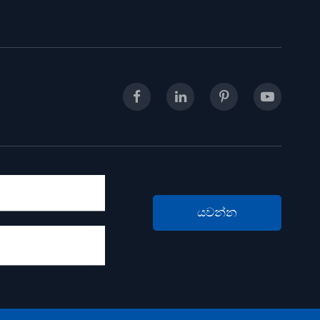
යවන්න