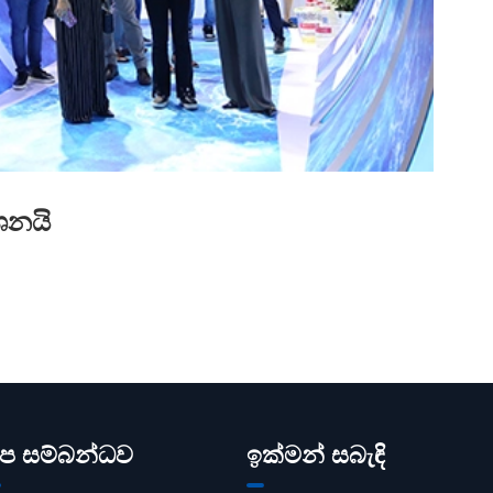
ශනයි
ප සම්බන්ධව
ඉක්මන් සබැඳි