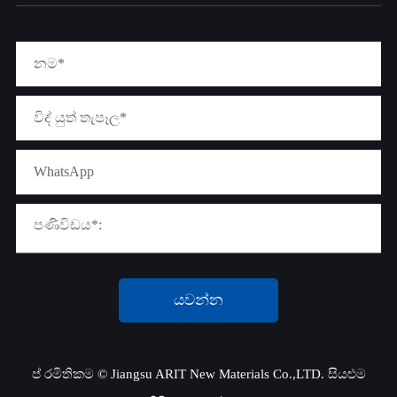
යවන්න
ප් රමිතිකම ©
Jiangsu ARIT New Materials Co.,LTD.
සියළුම