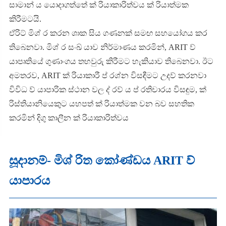
සාමාන් ය යොදාගත්තේ ක් රියාකාරිත්වය ක් රියාත්මක
කිරීමටයි.
ඒරිට් මිශ් ර කරන ශාක සිය ගණනක් සමඟ සහයෝගය කර
තිබෙනවා. මිශ් ර සංඛ් යාව නිර්මාණය කරමින්, ARIT ව්
යාපෘතියේ ගුණාංගය තහවුරු කිරීමට හැකියාව තිබෙනවා. ඊට
අමතරව, ARIT ක් රියාකාරී ප් රශ්න විසඳීමට උදව් කරනවා
විවිධ ව් යාපාරික ස්ථාන වල ද් රව් ය ප් රතිචාරය විසඳුම, ක්
රිස්තියානියෙකුට යහපත් ක් රියාත්මක වන බව සහතික
කරමින් දිගු කාලීන ක් රියාකාරිත්වය
සූදානම්- මිශ් රිත කෝණ්ඩය ARIT ව්
යාපාරය