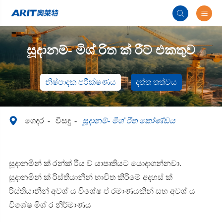


සූදානම්- මිශ් රිත ක් රීට් එකතුව
නිෂ්පාදක පරීක්ෂණය
දත්ත තත්වය

ගෙදර
විසඳු
සූදානම්- මිශ් රිත කෝණ්ඩය
සූදානමින් ක් රන්ක් රීය ව් යාපෘතියට යොදාගන්නවා.
සූදානමින් ක් රිස්තියානීන් භාවිත කිරීමේ අදහස් ක්
රිස්තියානීන් අවශ් ය විශේෂ ප් රමාණයකින් සහ අවශ් ය
විශේෂ මිශ් ර නිර්මාණය