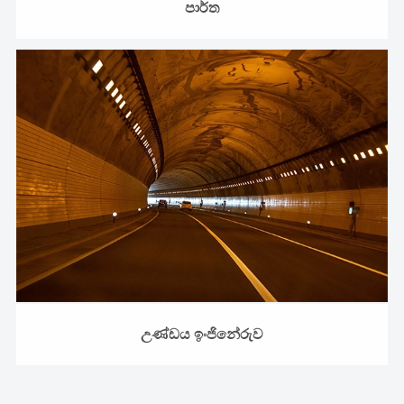
පාර්ත
උණ්ඩය ඉංජිනේරුව