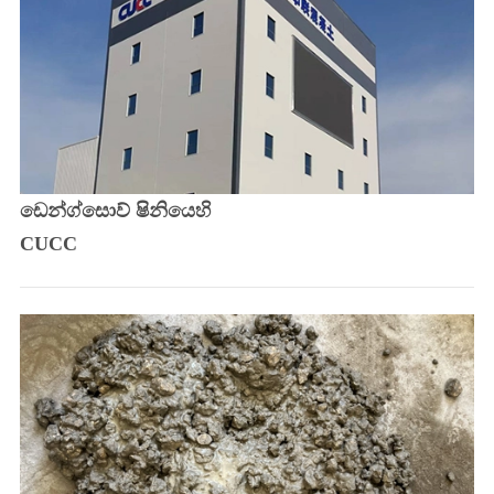
ඩෙන්ග්සොව් ෂිනියෙහි
CUCC