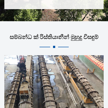
සම්බන්ධ ක් රිස්තියානීන් මුහුදු විසඳුම්