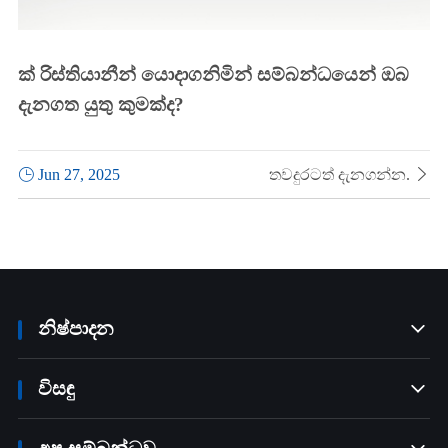
ක් රිස්තියානීන් යොදාගනිමින් සම්බන්ධයෙන් ඔබ
දැනගත යුතු කුමක්ද?

Jun 27, 2025
තවදුරටත් දැනගන්න.

නිෂ්පාදන

විසඳු
