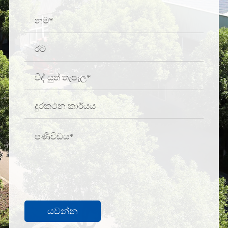
යවන්න