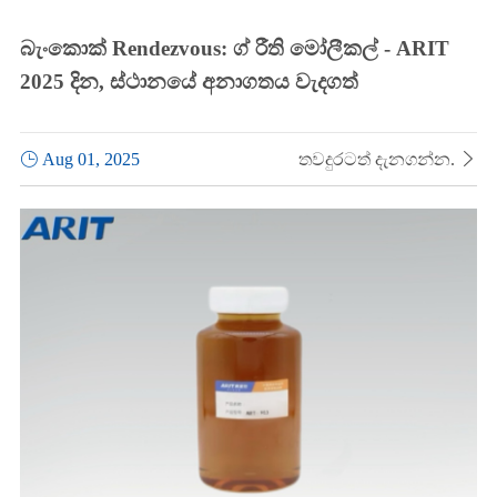
බැංකොක් Rendezvous: ග් රීති මෝලීකල් - ARIT
2025 දින, ස්ථානයේ අනාගතය වැදගත්

Aug 01, 2025
තවදුරටත් දැනගන්න.
