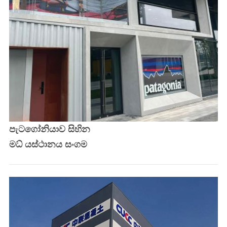
පැටගෝනියාව සිහින
මධ් යස්ථානය සංගම