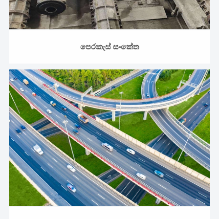
පෙරකැස් සංකේත