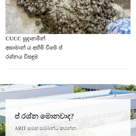
CUCC සූදානමින්
අසාමාන් ය අහිමි වීමේ ප්
රශ්නය විසඳුම
ප් රශ්න මොනවාද?
ARIT සමඟ සම්බන්ධ කරන්න