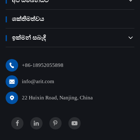
අප සම්බන්ධව

ශක්තිමත්වය
ඉක්මන් සබැඳි

+86-18952055898

info@arit.com

22 Huixin Road, Nanjing, China
