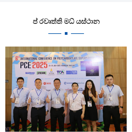
ප් රවෘත්ති මධ් යස්ථාන