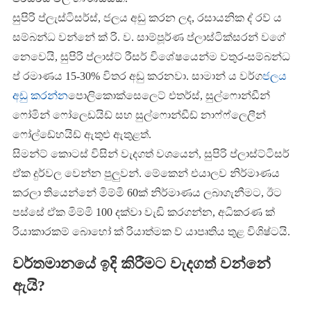
සුපිරි ප්ලැස්ටිසර්ස්, ජලය අඩු කරන ලද, රසායනික ද් රව් ය
සම්බන්ධ වන්නේ ක් රි. ව. සාම්පූර්ණ ප්ලාස්ටික්සරන් වගේ
නෙවෙයි, සුපිරි ප්ලාස්ට් රීසර් විශේෂයෙන්ම වතුර-සම්බන්ධ
ප් රමාණය 15-30% විතර අඩු කරනවා. සාමාන් ය වර්ග
ජලය
අඩු කරන්න
පොලිකොක්සෙලෙට් එතර්ස්, සුල්ෆොන්ඩීන්
ෆෝමින් ෆෝලෙඩයිඩ් සහ සුල්ෆොන්ඩීඩ් නාෆ්ෆ්ලෙලීන්
ෆෝල්ඩේහයිඩ් ඇතුළු ඇතුළත්.
සිමන්ට් කොටස් විසින් වැදගත් වශයෙන්, සුපිරි ප්ලාස්ට්ටිසර්
ඒක දුර්වල වෙන්න පුලුවන්. මේකෙන් එයාලව නිර්මාණය
කරලා තියෙන්නේ මිම්මි 60ක් නිර්මාණය ලබාගැනීමට, ඊට
පස්සේ ඒක මිම්මි 100 දක්වා වැඩි කරගන්න, අධිකරණ ක්
රියාකාරකම් බොහෝ ක් රියාත්මක ව් යාපෘතිය තුළ විශිෂ්ටයි.
වර්තමානයේ ඉදි කිරීමට වැදගත් වන්නේ
ඇයි?