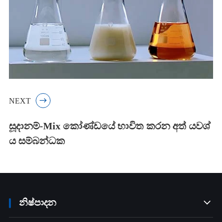
NEXT

සූදානම්-Mix කෝණ්ඩයේ භාවිත කරන අත් යවශ්
ය සම්බන්ධක
නිෂ්පාදන
