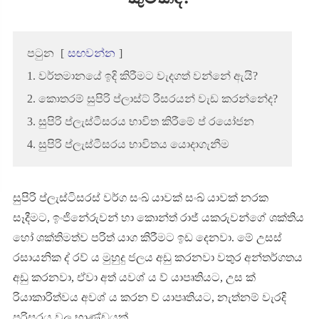
පටුන
[
සඟවන්න
]
1. වර්තමානයේ ඉදි කිරීමට වැදගත් වන්නේ ඇයි?
2. කොතරම් සුපිරි ප්ලාස්ට් රීසරයන් වැඩ කරන්නේද?
3. සුපිරි ප්ලැස්ටීසරය භාවිත කිරීමේ ප් රයෝජන
4. සුපිරි ප්ලැස්ටීසරය භාවිතය යොදාගැනීම
සුපිරි ප්ලැස්ටිසරස් වර්ග සංඛ් යාවක් සංඛ් යාවක් නරක
සෑදීමට, ඉංජිනේරුවන් හා කොන්ත් රාජ් යකරුවන්ගේ ශක්තිය
හෝ ශක්තිමත්ව පරිත් යාග කිරීමට ඉඩ දෙනවා. මේ උසස්
රසායනික ද් රව් ය මුහුදු ජලය අඩු කරනවා වතුර අන්තර්ගතය
අඩු කරනවා, ඒවා අත් යවශ් ය ව් යාපෘතියට, උස ක්
රියාකාරිත්වය අවශ් ය කරන ව් යාපෘතියට, නැත්නම් වැරදි
පරිසරය වල භාණ්ඩයක්.