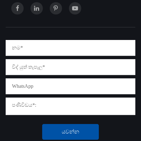
යවන්න