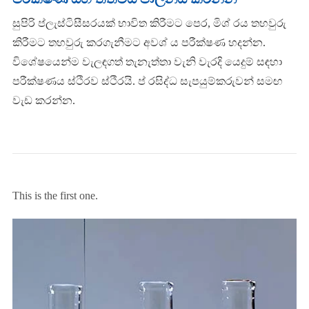
සුපිරි ප්ලැස්ටිසීසරයක් භාවිත කිරීමට පෙර, මිශ් රය තහවුරු
කිරීමට තහවුරු කරගැනීමට අවශ් ය පරීක්ෂණ හදන්න.
විශේෂයෙන්ම වැලඳගත් තැනැත්තා වැනි වැරදි යෙදුම් සඳහා
පරීක්ෂණය ස්ථිරව ස්ථිරයි. ප් රසිද්ධ සැපයුම්කරුවන් සමඟ
වැඩ කරන්න.
This is the first one.