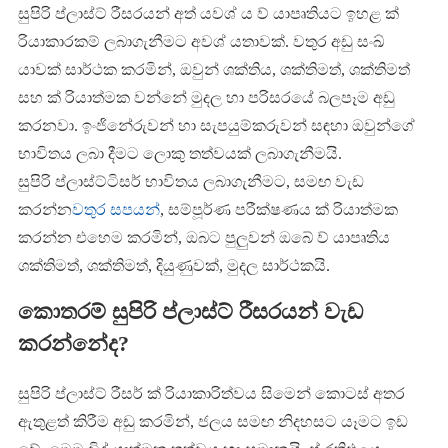
සුපිරි ප්ලාස්ට් රීසරයන් අත් යවශ් ය ව් යාපෘතියට ඉහළ ක්
රියාකාරකම් ලබාගැනීමට අවශ් යතාවක්. වතුර අඩු සංඛ්
යාවක් සාර්ථක කරමින්, ඔවුන් ශක්තිය, ශක්තිමත්, ශක්තිමත්
සහ ක් රියාත්මක වන්නේ මුදල හා පරිසරයේ බලපෑම අඩු
කරනවා. ඉංජිනේරුවන් හා සැපයුම්කරුවන් සඳහා ඔවුන්ගේ
භාවිතය ලබා දීමට ලොකු තත්වයක් ලබාගැනීමයි.
සුපිරි ප්ලාස්ට්ටිසර් භාවිතය ලබාගැනීමට, සමඟ වැඩ
කරන්න
වතුර සපයන්
, සම්පූර්ණ පරීක්ෂණය ක් රියාත්මක
කරන්න එහෙම කරමින්, ඔබට පුලුවන් ඔබේ ව් යාපෘතිය
ශක්තිමත්, ශක්තිමත්, දියුණුවක්, මුදල සාර්ථකයි.
කොතරම් සුපිරි ප්ලාස්ට් රීසරයන් වැඩ
කරන්නේද?
සුපිරි ප්ලාස්ට් රීසර් ක් රියාකාරිත්වය සිමෙන් කොටස් අතර
ඇතුළත් කිරීම අඩු කරමින්, ජලය සමඟ නිදහසට යෑමට ඉඩ