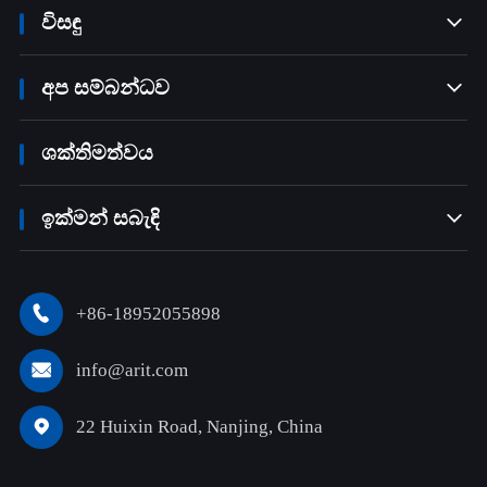
විසඳු

අප සම්බන්ධව

ශක්තිමත්වය
ඉක්මන් සබැඳි

+86-18952055898

info@arit.com

22 Huixin Road, Nanjing, China
