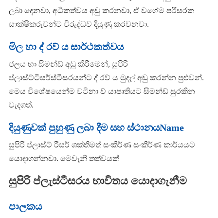
ලබා දෙනවා, අධිකත්වය අඩු කරනවා, ඒ වගේම පරිසරක
සාක්ෂිකරුවන්ට විරුද්ධව දියුණු කරවනවා.
මිල හා ද් රව් ය සාර්ථකත්වය
ජලය හා සිමන්ඩ් අඩු කිරීමෙන්, සුපිරි
ප්ලාස්ට්ටිසර්ස්ටීසරයන්ට ද් රව් ය මුදල් අඩු කරන්න පුළුවන්.
මෙය විශේෂයෙන්ම වටිනා ව් යාපෘතියට සිමන්ඩ් සුරකින
වැදගත්.
දියුණුවක් පුහුණු ලබා දීම සහ ස්ථානයName
සුපිරි ප්ලාස්ට් රීසර් ශක්තිමත් සංකීර්ණ සංකීර්ණ කාර්යයට
යොදාගන්නවා. මෙවැනි තත්වයක්
සුපිරි ප්ලැස්ටීසරය භාවිතය යොදාගැනීම
පාලකය