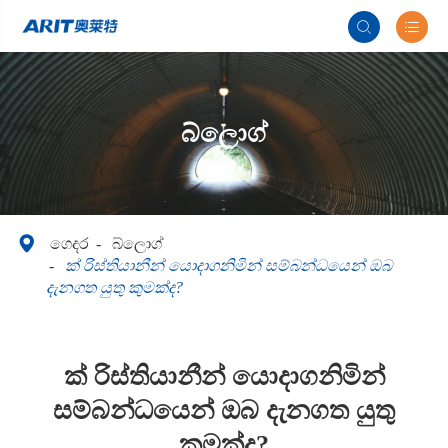


බ්ලොග්

ගෙදර
බ්ලොග්
ක් රිස්තියානීන් යොදාගනිමින් සම්බන්ධයෙන් ඔබ
දැනගත යුතු කුමක්ද?
ක් රිස්තියානීන් යොදාගනිමින්
සම්බන්ධයෙන් ඔබ දැනගත යුතු
කුමක්ද?