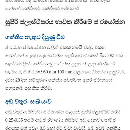
වේ. මෙම විද් යාත්මක තත්වය හා සමානයි. ප් රතිඵලය
වන්නේ ශක්තිමත්, ශක්තිමත් තත්වයක්
සුපිරි ප්ලැස්ටීසරය භාවිත කිරීමේ ප් රයෝජන
ශක්තිය නැතුව දියුණු වීම
ප් රධාන ප් රයෝජන වලින් එකක් තමයි වතුර එකතු
කරන්නේ නැතුව වැඩකරන්න හැකියාව ඒකෙන් සිමන්ඩ් එක
තැන්ඩ් වලින් ශක්තිය අඩු කරන්න පුලුවන්. උදාහරණයක්
හැටියට, මිශ් රයක් 60 mm 100 mm වලට ගෙනියන්න පුලුවන්,
දවස් 28 දින සම්පූර්ණ ශක්තිය පවත්වන අතර ස්ථානයේ
පහසුකම් සහතික කිරීම.
අඩු වතුර- සංඛ් යාව
අඩු වතුර-සම්බන්ධ ප් රමාණය වැදගත්. සුපිරි ප්ලාස්ට්ටිසරස්
0.25-0.35 තරම් අඩු ප් රමාණය කිරීමට ඉඩ දෙනවා, සාම්ප්
රදායක මිශ් රවල 0.5 හෝ ඊට වඩා වැඩියි. මේ අඩුම ශක්තිය