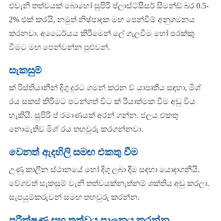
එවැනි තත්වයක් බොහෝ සුපිරි ප්ලාස්ට්සීසර් සිමන්ඩ් බර 0.5-
2% එක් කරයි, නමුත් නිෂ්පාදක මඟ පෙන්වීම් අනුගමනය
කරනවා. අධෛර්යය කිරීමෙන් ලේ ගැලවීම හෝ පරක්කු
වීමට මඟ පෙන්වන්න පුළුවන්.
සැකසුම්
ක් රිස්තියානීන් දිගු දුරට ගමන් කරන ව් යාපෘතිය සඳහා, මිශ්
රය සකස් කිරීමට පටන්ගත් විට ක් රියාත්මක වීම අඩු විය
හැකියි. සුපිරි ප් රමාණයක් අරන් ගන්න. ජලය එකතු
නොමැතිව මිශ් රය තහවුරු කරගන්නවා.
වෙනත් ඇදහිලි සමඟ එකතු වීම
උණු කාලීන ස්ථානයේ හෝ දිගු ලබා දීම සඳහා යොදාගනියි.
වේගවත් සැකසුම් වැනි තත්වයක්නැත්නම් ශක්තිය අඩු කරලා.
සැපයුම්කරුවන් සමඟ තහවුරු කරන්න.
පරීක්ෂණ සහ තත්වය පාලනය කරන්න