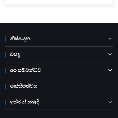
නිෂ්පාදන

විසඳු

අප සම්බන්ධව

ශක්තිමත්වය
ඉක්මන් සබැඳි
