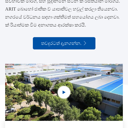
ස්වභාවික මාර්ග, සහ සූදානමින් සිටින ක් රිස්තියානි මාර්ගය.
ARIT බොහෝ ජාතික ව් යාපෘතිවල හවුල් කරලා තියෙනවා.
නගරයේ වර්ධනය සඳහා ශක්තිමත් සහයෝගය ලබා දෙනවා.
ක් රියාත්මක වීම අනාගතය ආරක්ෂා කරයි.
තවදුරටත් දැනගන්න.
