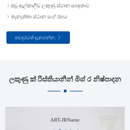
අඩු ඇල්කාලීඩ ලකුණු ස්ථාන සබඳතාව

තැනැත්තා ස්ථාන සංග් රහය

තවදුරටත් දැනගන්න.

ලකුණු ක් රිස්තියානීන් මිශ් ර නිෂ්පාදන
ART-JRName