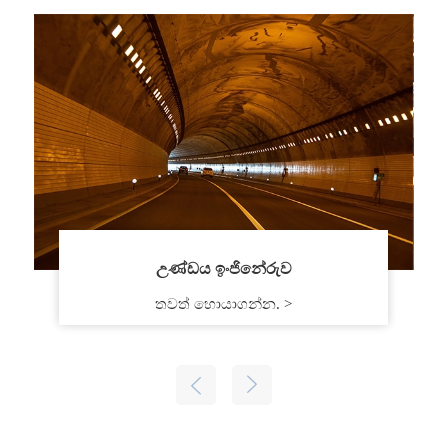
උණ්ඩය ඉංජිනේරුව
තවත් හොයාගන්න. >

