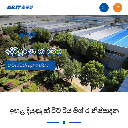


ඉදිරිපූර්ණ ක් රමය
තවදුරටත් දැනගන්න. >
ඉහළ දියුණු ක් රීට් රීය මිශ් ර නිෂ්පාදන