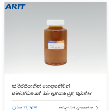
ක් රිස්තියානීන් යොදාගනිමින්
සම්බන්ධයෙන් ඔබ දැනගත යුතු කුමක්ද?

Jun 27, 2025
තවදුරටත් දැනගන්න.
