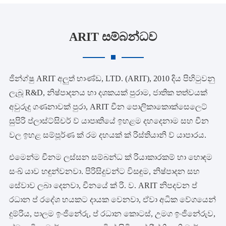
ARIT සම්බන්ධව
ජින්ග්ෂු ARIT අලුත් භාණ්ඩ, LTD. (ARIT), 2010 දිය පිහිටුවනු
ලැබූ R&D, නිෂ්පාදනය හා දශකයක් පුරාම, ජාතික තත්වයක්
අවුරුදු ගණනාවක් පුරා, ARIT චීන පොලිකාකොක්සෙලෙට්
සුපිරි ප්ලාස්ට්සිචර් ව් යාපෘතියේ ඉහළම දහදෙනාම සහ චීන
වල ඉහළ සම්පූර්ණ ක් රම දහයක් ක් රිස්තියානි ව් යාපාරය.
එමෙන්ම චීනම ලස්සන සම්බන්ධ ක් රියාකාරකම් හා හොඳම
සංඛ් යාව හඳුන්වනවා. පිරිසිදුවන්ට විසඳුම, නිෂ්පාදන සහ
සේවාව ලබා දෙනවා, චීනයේ ක් රි. ව. ARIT නිපදවන ප්
රධාන ප් රදේශ හයකට දායක වෙනවා, ඒවා අධික වේගයෙන්
දුම්රිය, පාලම ඉංජිනේරු, ප් රධාන කොටස්, උමග ඉංජිනේරුව,