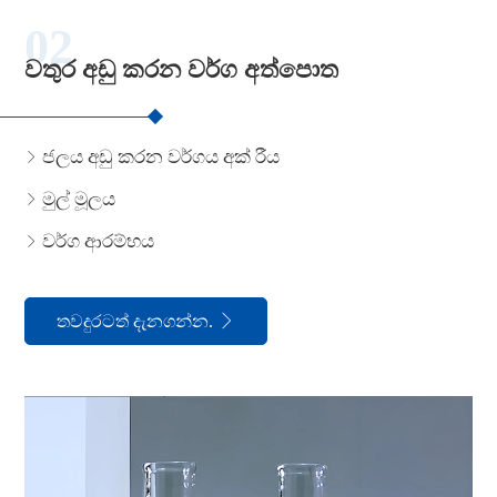
02
වතුර අඩු කරන වර්ග අත්පොත
ජලය අඩු කරන වර්ගය අක් රීය

මුල් මූලය

වර්ග ආරම්භය

තවදුරටත් දැනගන්න.
