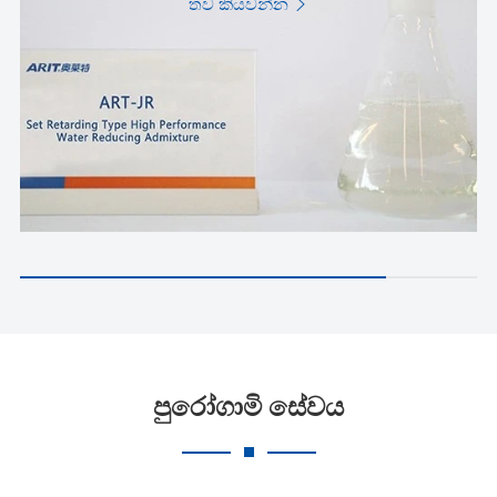
තව කියවන්න

පුරෝගාමි සේවය