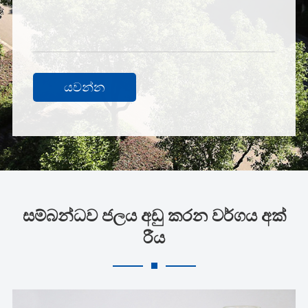
යවන්න
සම්බන්ධව ජලය අඩු කරන වර්ගය අක්
රීය