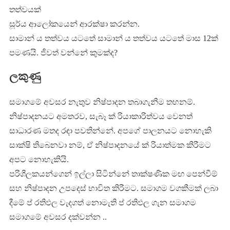
තත්වයක්
සූර්ය ආලෝකයෙන් ආරක්ෂා කරන්න.
සාමාන් ය තත්වය යටතේ සාමාන් ය තත්වය යටතේ මාස 12ක්
පමණයි. ජීවත් වන්නේ කුමක්ද?
ලකුණු
සමාගමේ අවසර නැතුව නිෂ්පාදන තබාගැනීම තහනම්.
නිෂ්පාදනයට අමතරව, සැබෑ ක් රියාකාරිත්වය වෙනත්
සාධාරණ මතද රඳා පවතින්නේ. අපගේ පාලනයට නොහැකි
සාක්ෂි තිබෙනවා නම්, ඒ නිෂ්පාදනයේ ක් රියාත්මක කිරීමට
අපට නොහැකියි.
පරිශීලකයන්ගෙන් ඉල්ලා සිටින්නේ තාක්ෂණික මඟ පෙන්වීම්
සහ නිෂ්පාදන උපදෙස් භාවිත කිරීමට. සමාගම වගකීමක් ලබා
දීමේ ප් රතිඵල වැදගත් නොමැති ප් රතිඵල ගැන සමාගම
සමාගමේ අවසර දක්වන්න ..