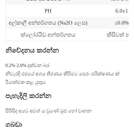
PH
6.0±1
අල්කාලී අන්තර්ගතය (Na2O ලෙස)
≤0.0%
ක්ලෝරයිඩ් අන්තර්ගතය
කිසිවක් නැ
නිවේදනය කරන්න
0.2% 2.0% දක්වන බර
නිවැරදි රජයේ අගය තීරණය කිරීමට පෙර- පරීක්ෂණය ක්
රියාත්මක කළ යුතුය
පැහැදිලි කරන්න
පිරිසිදු අයට අවශ් ය වුණේ මුළු හෝ වාහන
ගබඩා