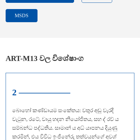
MSDS
ART-M13 වල විශේෂාංග
2
බොහෝ කණ්ඩායම සංකේතය: වතුර අඩු වැරදි
වැටුන, රටේ, වායු හදන නියෝජිතය, සහ ද් රව් ය
සම්බන්ධ පද්ධතිය. සාමාන් ය අධ් යාපනය දියුණු
කරමින්, එය විවිධ ඉංජිනේරු තත්වයන්ගේ අවශ්