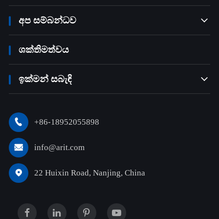
අප සම්බන්ධව

ශක්තිමත්වය
ඉක්මන් සබැඳි

+86-18952055898

info@arit.com

22 Huixin Road, Nanjing, China
