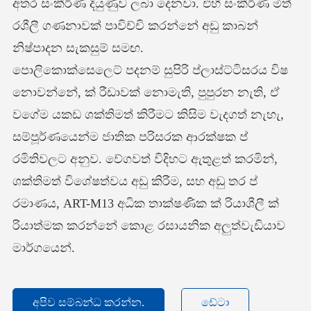
අතර සංකීර්ණ දියුණුව ලබා දෙනවා. එහි සංකීර්ණ මිත්
රශීලී ගණනාවක් පාවිච්චි කරන්නේ අඩු කාබන්
නිෂ්පාදන සැකසුම් සමඟ.
පොලිකොක්සෙලෙට් පදනම් සුපිරි ප්ලාස්ට්ටිසරය විෂ
නොවන්නේ, ක් රීඩාවක් නොමැති, පුපුරන නැති, ඒ
වගේම යකඩ ශක්තිමත් කිරීමට කිසිම වැදගත් නැහැ,
සම්පූර්ණයෙන්ම ජාතික පරිසරක ආරක්ෂක ප්
රමිතිවලට අනුව. වේගවත් විදිහට ඇතුළත් කරමින්,
ශක්තිමත් විශේෂත්වය අඩු කිරීම, සහ අඩු තර ප්
රමාණය, ART-M13 අධික තාක්ෂණික ක් රියාශීලී ක්
රියාත්මක කරන්නේ කොළ රසායනික අලුත්වැඩියාව
මාර්ගයෙන්.
අපිව සම්බන්ධ කරන්න.
ඩේටා