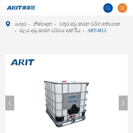



ගෙදර
නිෂ්පාදන
වතුර අඩු කරන වර්ග අත්පොත
ජලය අඩු කරන වර්ගය අක් රීය
ART-M13.

