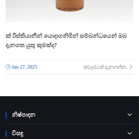
ක් රිස්තියානීන් යොදාගනිමින් සම්බන්ධයෙන් ඔබ
දැනගත යුතු කුමක්ද?

Jun 27, 2025
තවදුරටත් දැනගන්න.

නිෂ්පාදන

විසඳු
