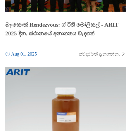
බැංකොක් Rendezvous: ග් රීති මෝලීකල් - ARIT
2025 දින, ස්ථානයේ අනාගතය වැදගත්

Aug 01, 2025
තවදුරටත් දැනගන්න.
