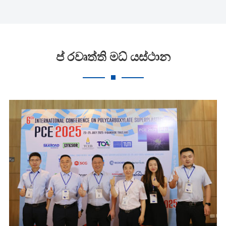
ප් රවෘත්ති මධ් යස්ථාන