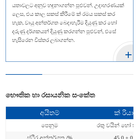
යතාවලට අනුව හඳුනාගන්න පුළුවන්. උදාහරණයක්
ලෙස, එය කාල සකස් කිරීමේ ක් රමය සකස් කර
හැක, වායු අන්තර්ගත බෙදාහැරීම දියුණු කර හෝ
දරුණු දර්ශකයන් දියුණු කරගන්න පුළුවන්, එසේ
හැසිරෙන විස්තර ලබාගන්න.
භෞතික හා රසායනික සංකේත
අයිතම්
ක් රියාව
පෙනුම
රතු වයින් හෝ කුඩ
ස්ථිර අන්තර්ගත /%
45.0 ± 0.5.