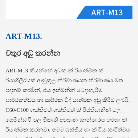
ART-M13.
වතුර අඩු කරන්න
ART-M13 කියන්නේ අධික ක් රියාත්මක ක්
රියාශීලීරයක් අණුකූල නිර්මාණයක නිර්මාණය මත
පදනම් කරමින්, එය ඉක්මනින් බෙදාහැරීම
සාර්ථකත්වය හා සාර්ථක විද් යාත්මක අඩු කිරීම ලබයි,
C60-C100 ශක්තිමත් ශක්තිමත් ක් රිස්තියානීන් වල
සෙමින්ඩ් රි වල විකෘති අවසාන කාන්තාරය හරහා ක්
රියාත්මක කරනවා. මෙම ශක්තිය හා ක් රියාකාරිත්වය