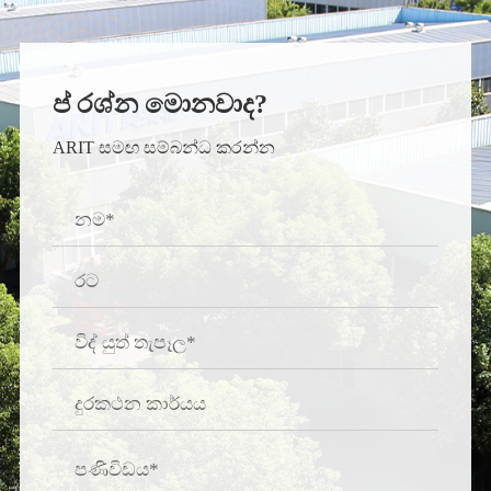
ප් රශ්න මොනවාද?
ARIT සමඟ සම්බන්ධ කරන්න