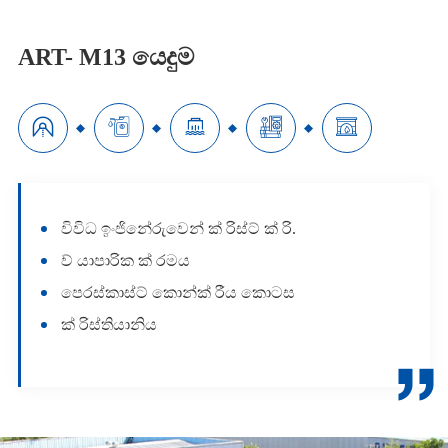
ART- M13 යෙදුම





විවිධ ඉංජිනේරුවෙන් ක් රිස්ට් ක් රි.
ව් යාපාරික ක් රමය
පෙරස්කාස්ට් කොන්ක් රීය කොටස
ක් රිස්තියානිය
