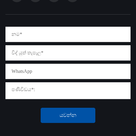
යවන්න