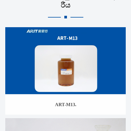
රීය
ART-M13.