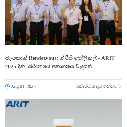
බැංකොක් Rendezvous: ග් රීති මෝලීකල් - ARIT
2025 දින, ස්ථානයේ අනාගතය වැදගත්

Aug 01, 2025
තවදුරටත් දැනගන්න.
