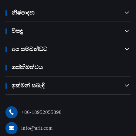
නිෂ්පාදන

විසඳු

අප සම්බන්ධව

ශක්තිමත්වය
ඉක්මන් සබැඳි

+86-18952055898

info@arit.com
