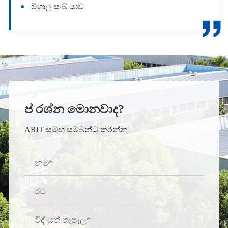
විශාල සංඛ් යාව

ප් රශ්න මොනවාද?
ARIT සමඟ සම්බන්ධ කරන්න