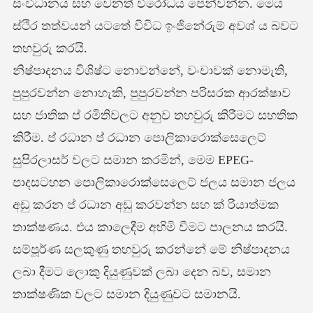
සංවිධානය සහ වෙනත් විරෝධය පෙන්වන්න. මෙය
ස්ථිර තත්වයන් යටතේ විවිධ ඉංජිනේරුම් අවශ් ය බවට
තහවුරු කරයි.
නිෂ්පාදනය විශිෂ්ට නොවන්නේ, වංචාවක් නොමැති,
පුපුරවන්න නොහැකි, පුපුරවන්න පරිසරක ආරක්ෂාව
සහ ජාතික ප් රමිතිවලට අනුව තහවුරු කිරීමට සහතික
කිරීම. ප් රධාන ප් රධාන පොලිකාරොක්සෙලෙට්
සුපිරලාසර් වලට සමාන කරමින්, මෙම EPEG-
පාදසටහන පොලිකාරොක්සෙලෙට් ජලය සමාන ජලය
අඩු කරන ප් රධාන අඩු කරවන්න සහ ක් රියාත්මක
තාක්ෂණය. එය කාලෙදීම අහිමි වීමට පාලනය කරයි.
සම්පූර්ණ සලකුණු තහවුරු කරන්නේ මේ නිෂ්පාදනය
ලබා දීමට ලොකු දියුණුවක් ලබා දෙන බව, සමාන
තාක්ෂණික වලට සමාන දියුණුවට සමානයි.