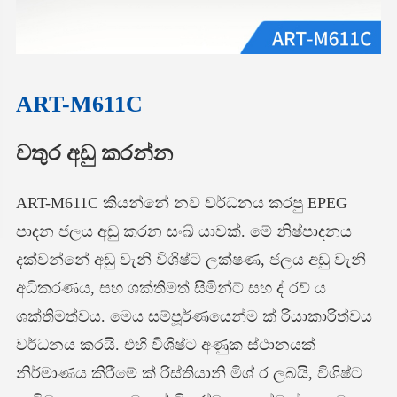
ART-M611C
වතුර අඩු කරන්න
ART-M611C කියන්නේ නව වර්ධනය කරපු EPEG
පාදන ජලය අඩු කරන සංඛ් යාවක්. මේ නිෂ්පාදනය
දක්වන්නේ අඩු වැනි විශිෂ්ට ලක්ෂණ, ජලය අඩු වැනි
අධිකරණය, සහ ශක්තිමත් සිමින්ට් සහ ද් රව් ය
ශක්තිමත්වය. මෙය සම්පූර්ණයෙන්ම ක් රියාකාරිත්වය
වර්ධනය කරයි. එහි විශිෂ්ට අණුක ස්ථානයක්
නිර්මාණය කිරීමේ ක් රිස්තියානි මිශ් ර ලබයි, විශිෂ්ට