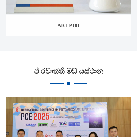
ART-P181
ප් රවෘත්ති මධ් යස්ථාන