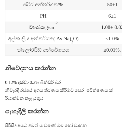
ස්ථිර අන්තර්ගත/%
50±1
PH
6±1
3
වෘණය/g/cm
1.08± 0.02
අල්කාලීය අන්තර්ගත( As Na)
O)
≤1.0%
2
ක්ලෝරයිඩ් අන්තර්ගතය
≤0.01%.
නිවේදනය කරන්න
0.12% දක්වා 0.2% බින්ඩර් බර
නිවැරදි රජයේ අගය තීරණය කිරීමට පෙර- පරීක්ෂණය ක්
රියාත්මක කළ යුතුය
පැහැදිලි කරන්න
පිරිසිදු අයට අවශ් ය වුණේ මුළු හෝ වාහන