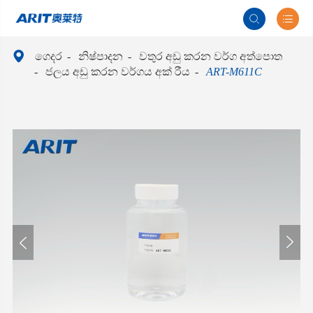



ගෙදර
නිෂ්පාදන
වතුර අඩු කරන වර්ග අත්පොත
ජලය අඩු කරන වර්ගය අක් රීය
ART-M611C

