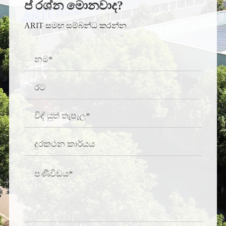
ප් රශ්න මොනවාද?
ARIT සමඟ සම්බන්ධ කරන්න