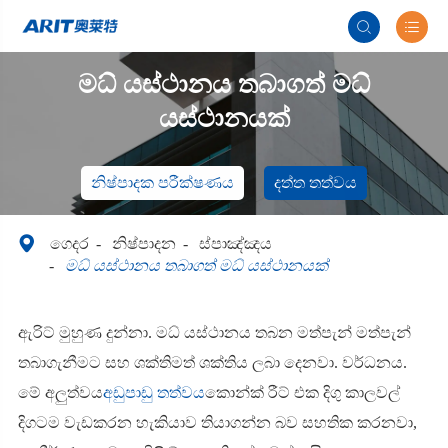


මධ් යස්ථානය තබාගත් මධ්
යස්ථානයක්
නිෂ්පාදක පරීක්ෂණය
දත්ත තත්වය

ගෙදර
නිෂ්පාදන
ස්පාඤ්ඤය
මධ් යස්ථානය තබාගත් මධ් යස්ථානයක්
ඇරිට් මුහුණ දුන්නා. මධ් යස්ථානය තබන මත්පැන් මත්පැන්
තබාගැනීමට සහ ශක්තිමත් ශක්තිය ලබා දෙනවා. වර්ධනය.
මේ අලුත්වය
අඩුපාඩු තත්වය
කොන්ක් රීට් එක දිගු කාලවල්
දිගටම වැඩකරන හැකියාව තියාගන්න බව සහතික කරනවා,