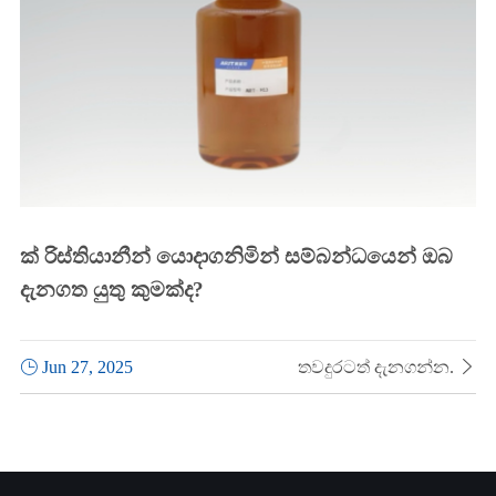
ක් රිස්තියානීන් යොදාගනිමින් සම්බන්ධයෙන් ඔබ
දැනගත යුතු කුමක්ද?

Jun 27, 2025
තවදුරටත් දැනගන්න.
