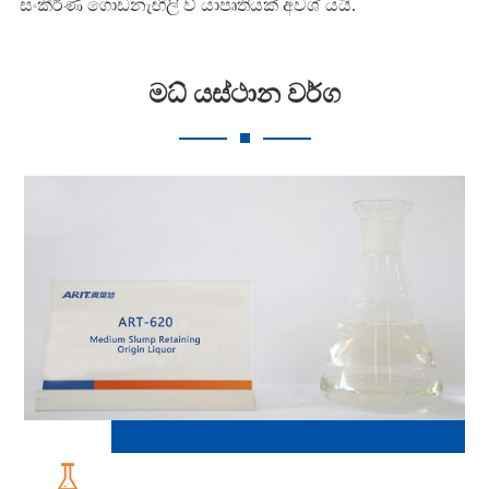
සංකීර්ණ ගොඩනැඟිලි ව් යාපෘතියක් අවශ් යයි.
මධ් යස්ථාන වර්ග
