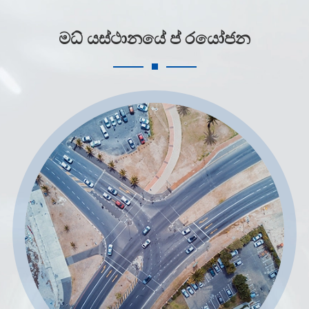
මධ් යස්ථානයේ ප් රයෝජන