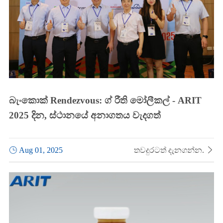
බැංකොක් Rendezvous: ග් රීති මෝලීකල් - ARIT
2025 දින, ස්ථානයේ අනාගතය වැදගත්

Aug 01, 2025
තවදුරටත් දැනගන්න.
