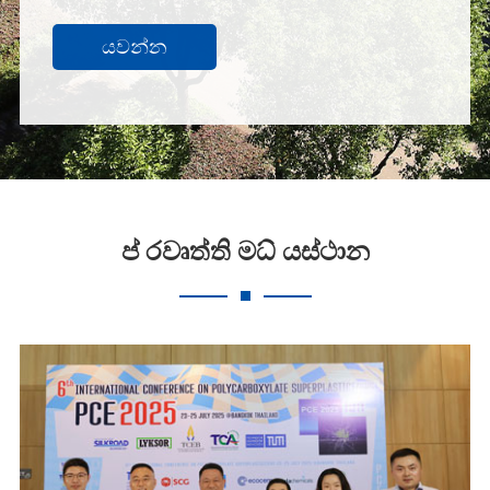
යවන්න
ප් රවෘත්ති මධ් යස්ථාන