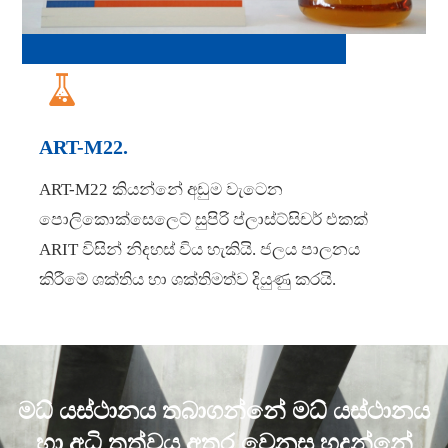

ART-M22.
ART-M22 කියන්නේ අඩුම වැටෙන
පොලිකොක්සෙලෙට් සුපිරි ප්ලාස්ට්සිචර් එකක්
ARIT විසින් නිදහස් විය හැකියි. ජලය පාලනය
කිරීමේ ශක්තිය හා ශක්තිමත්ව දියුණු කරයි.
මධ් යස්ථානය තබාගන්නේ මධ් යස්ථානය
හා අධි තත්වය අතර වෙනස හදන්නේ