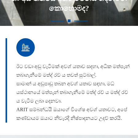
කොහොමද?

ඊට වඩා අඩු වැටීමක් අවශ් යතාව සඳහා, අධික මත්පැන්
තබාගැනීමේ මත්ද් රව් ය තවත් සුට්බාල්.
සාමාන් ය අඩුපාඩු තබන අවශ් යතාව සඳහා, මධ්
යස්ථානයේ මත්පැන් තබාගැනීමේ මත්ද් රව් ය මත්ද් රව්
ය වැටීම ලබා දෙනවා.
ARIT සම්බන්ධයි ඔයාගේ විශේෂ අවශ් යතාවට, අපේ
කණ්ඩායම ඔයාට නිවැරදි නිෂ්පාදනයට උදව් කරයි.