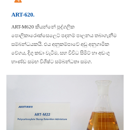
ART-620.
ART-M620 කියන්නේ පුද්ගලික
පොලිකාරොක්සෙලෙට් පදනම් පාලනය තබාගැනීම
සම්බන්ධයකයි. එය අනුකම්පාවේ අඩු අනුගාමික
වේගය, දිගු කඩා වැටීම, සහ විවිධ සිමිට් හා අඩංගු
භාණ්ඩ සමඟ විශිෂ්ට සම්බන්ධතා සමග.