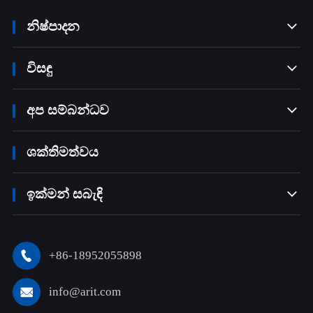
නිෂ්පාදන

විසඳු

අප සම්බන්ධව

ශක්තිමත්වය
ඉක්මන් සබැඳි

+86-18952055898

info@arit.com
