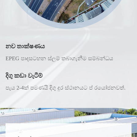
නව තාක්ෂණය
EPEG පාදසටහන ස්ලම් තබාගැනීම සම්බන්ධය
දිගු කඩා වැටීම්
පැය 2-4ක් පමණයි දිගු දුර ස්ථානයට ප් රයෝජනවත්.