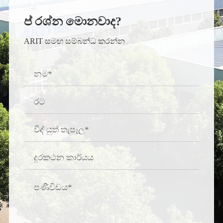
ප් රශ්න මොනවාද?
ARIT සමඟ සම්බන්ධ කරන්න