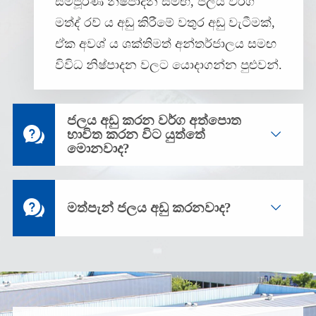
සම්පූර්ණ නිෂ්පාදන සමඟ, ජලය වර්ග
මත්ද් රව් ය අඩු කිරීමේ වතුර අඩු වැටීමක්,
ඒක අවශ් ය ශක්තිමත් අන්තර්ජාලය සමඟ
විවිධ නිෂ්පාදන වලට යොදාගන්න පුළුවන්.
ජලය අඩු කරන වර්ග අත්පොත

භාවිත කරන විට යුත්තේ

මොනවාද?

මත්පැන් ජලය අඩු කරනවාද?
