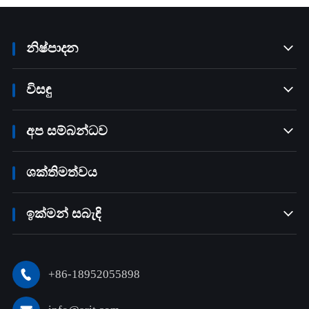
නිෂ්පාදන

විසඳු

අප සම්බන්ධව

ශක්තිමත්වය
ඉක්මන් සබැඳි

+86-18952055898
