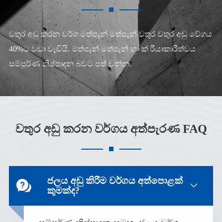
වතුර අඩු කරන වර්ග මත්පැන් මත්පැන් වතුර වතුර අඩු වේගය
40%ට වඩා වැඩියි. මත්පැන් මත්පැන් හා ක් රියාකාරිත්වය
සම්පූර්ණ නිෂ්පාදන බවට පත් වන්න.
වතුර අඩු කරන වර්ගය අත්පැරණ FAQ
ජලය අඩු කිරීම වර්ගය අත්පොළක්


කුමක්ද?