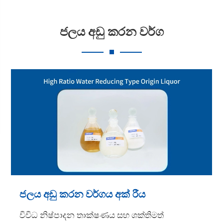
ජලය අඩු කරන වර්ග
ජලය අඩු කරන වර්ගය අක් රීය
විවිධ නිෂ්පාදන තාක්ෂණය සහ ශක්තිමත්